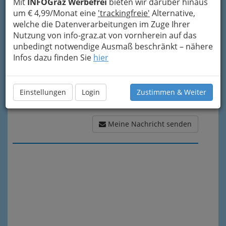
Mit
INFOGraz Werbefrei
bieten wir darüber hinaus
Meine Nachricht
um € 4,99/Monat eine
'trackingfreie'
Alternative,
welche die Datenverarbeitungen im Zuge Ihrer
Nutzung von info-graz.at von vornherein auf das
unbedingt notwendige Ausmaß beschränkt – nähere
Infos dazu finden Sie
hier
Einstellungen
Login
Zustimmen & Weiter
Meine Nachricht senden