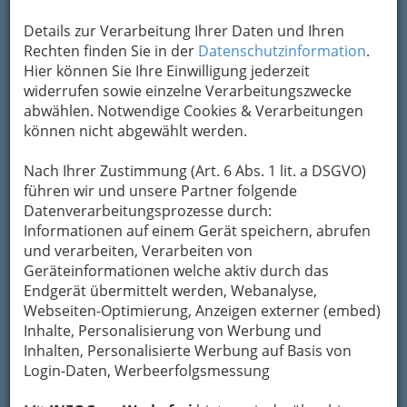
Details zur Verarbeitung Ihrer Daten und Ihren
Kontaktaufnahme
Rechten finden Sie in der
Datenschutzinformation
.
Hier können Sie Ihre Einwilligung jederzeit
Um die Info-Graz Firmen
vor Spam-Mails zu
widerrufen sowie einzelne Verarbeitungszwecke
bewahren
, verwenden wir an dieser Stelle zur
abwählen. Notwendige Cookies & Verarbeitungen
Übermittlung Ihrer Nachricht ein sicheres
können nicht abgewählt werden.
Formular. Ihre Nachricht wird nach dem
Absenden umgehend per Mail an das
Nach Ihrer Zustimmung (Art. 6 Abs. 1 lit. a DSGVO)
Unternehmen XXXLutz KG weitergeleitet.
führen wir und unsere Partner folgende
Mein Name
Datenverarbeitungsprozesse durch:
Informationen auf einem Gerät speichern, abrufen
und verarbeiten, Verarbeiten von
Geräteinformationen welche aktiv durch das
Meine Email Adresse
Endgerät übermittelt werden, Webanalyse,
Webseiten-Optimierung, Anzeigen externer (embed)
Inhalte, Personalisierung von Werbung und
Mein Betreff
Inhalten, Personalisierte Werbung auf Basis von
Login-Daten, Werbeerfolgsmessung