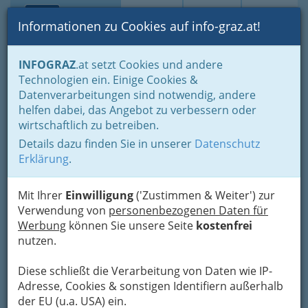
Toggle navi
Suche
Login
Menü
Informationen zu Cookies auf info-graz.at!
Home
Branchen
Einkaufen & Schenken - der Handel
INFOGRAZ
.at setzt Cookies und andere
Handel in Graz
Dinge des täglichen Lebens
Einrichtung
Technologien ein. Einige Cookies &
LG Einrichtung
Datenverarbeitungen sind notwendig, andere
XXXLutz KG - Möbelix
Nav
helfen dabei, das Angebot zu verbessern oder
wirtschaftlich zu betreiben.
Feldkirchner Straße 196, 8073 Feldkirchen bei
Details dazu finden Sie in unserer
Datenschutz
Graz
Erklärung
.
+43 50111 - 107
+43 50111 - 107 213
Mit Ihrer
Einwilligung
('Zustimmen & Weiter') zur
Gutschein
Verwendung von
personenbezogenen Daten für
Werbung
können Sie unsere Seite
kostenfrei
nutzen.
Karte
Diese schließt die Verarbeitung von Daten wie IP-
Adresse, Cookies & sonstigen Identifiern außerhalb
Adresse mit Google Maps anschauen
der EU (u.a. USA) ein.