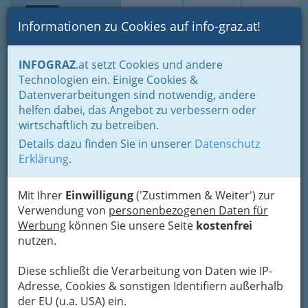
Toggle navi
Suche
Login
Menü
Informationen zu Cookies auf info-graz.at!
Home
Branchen
Einkaufen & Schenken - der Handel
INFOGRAZ
.at setzt Cookies und andere
Handel in Graz
Dinge des täglichen Lebens
Technologien ein. Einige Cookies &
Eisen- und Hartwaren
LG Eisenwarenhandel
Datenverarbeitungen sind notwendig, andere
AL-KO Technikcenter
Nav
helfen dabei, das Angebot zu verbessern oder
wirtschaftlich zu betreiben.
+43 316 696 640
Details dazu finden Sie in unserer
Datenschutz
+43 316 696 640 - 4
Erklärung
.
+43 664 1696 640
Mit Ihrer
Einwilligung
('Zustimmen & Weiter') zur
Verwendung von
personenbezogenen Daten für
Werbung
können Sie unsere Seite
kostenfrei
Adresse mit Google Maps anschauen
nutzen.
Diese schließt die Verarbeitung von Daten wie IP-
Adresse, Cookies & sonstigen Identifiern außerhalb
Kontaktaufnahme
der EU (u.a. USA) ein.