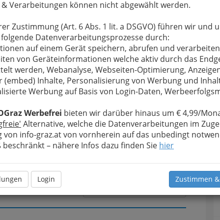
 & Verarbeitungen können nicht abgewählt werden.
rer Zustimmung (Art. 6 Abs. 1 lit. a DSGVO) führen wir und 
u bewahren
, verwenden wir an dieser Stelle zur
 folgende Datenverarbeitungsprozesse durch:
Formular. Ihre Nachricht wird nach dem Absenden
tionen auf einem Gerät speichern, abrufen und verarbeiten
zel GmbH weitergeleitet.
iten von Geräteinformationen welche aktiv durch das Endg
telt werden, Webanalyse, Webseiten-Optimierung, Anzeige
Meine Nachricht
r (embed) Inhalte, Personalisierung von Werbung und Inhal
lisierte Werbung auf Basis von Login-Daten, Werbeerfolg
OGraz Werbefrei
bieten wir darüber hinaus um € 4,99/Mona
gfreie'
Alternative, welche die Datenverarbeitungen im Zuge
 von info-graz.at von vornherein auf das unbedingt notwen
beschränkt – nähere Infos dazu finden Sie
hier
llungen
Login
Zustimmen &
Meine Nachricht senden