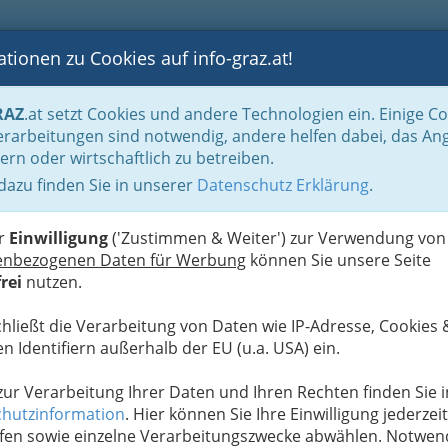
tionen zu Cookies auf info-graz.at!
B
F
G
B
GEN
LOGS
OTOS
ASTRONOMIE
RANCHEN
RAZ
.at setzt Cookies und andere Technologien ein. Einige C
Handel in Graz
Dinge des täglichen Lebens
Eisen- und Hartwaren
LG Ei
rarbeitungen sind notwendig, andere helfen dabei, das An
ern oder wirtschaftlich zu betreiben.
 dazu finden Sie in unserer
Datenschutz Erklärung
.
N
er
Einwilligung
('Zustimmen & Weiter') zur Verwendung von
enbezogenen Daten für Werbung
können Sie unsere Seite
rei
nutzen.
chließt die Verarbeitung von Daten wie IP-Adresse, Cookies 
n Identifiern außerhalb der EU (u.a. USA) ein.
 zur Verarbeitung Ihrer Daten und Ihren Rechten finden Sie i
hutzinformation
. Hier können Sie Ihre Einwilligung jederzeit
fen sowie einzelne Verarbeitungszwecke abwählen. Notwen