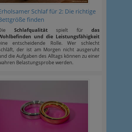
Erholsamer Schlaf für 2: Die richtige
Bettgröße finden
Die
Schlafqualität
spielt für
das
Wohlbefinden und die Leistungsfähigkeit
eine entscheidende Rolle. Wer schlecht
schläft, der ist am Morgen nicht ausgeruht
und die Aufgaben des Alltags können zu einer
wahren Belastungsprobe werden.