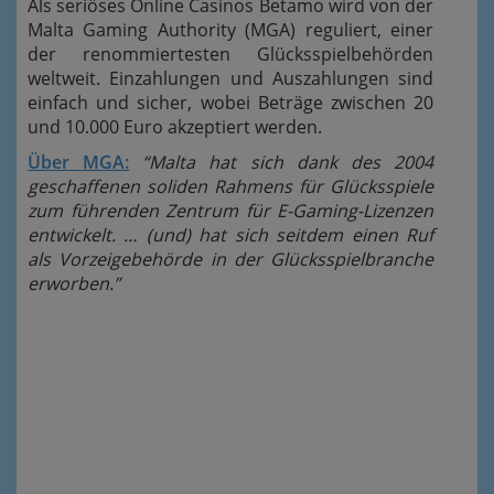
Als seriöses Online Casinos Betamo wird von der
Malta Gaming Authority (MGA) reguliert, einer
der renommiertesten Glücksspielbehörden
weltweit. Einzahlungen und Auszahlungen sind
einfach und sicher, wobei Beträge zwischen 20
und 10.000 Euro akzeptiert werden.
Über MGA:
“Malta hat sich dank des 2004
geschaffenen soliden Rahmens für Glücksspiele
zum führenden Zentrum für E-Gaming-Lizenzen
entwickelt. … (und) hat sich seitdem einen Ruf
als Vorzeigebehörde in der Glücksspielbranche
erworben.”