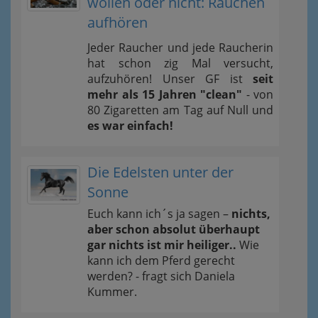
wollen oder nicht: Rauchen
aufhören
Jeder Raucher und jede Raucherin
hat schon zig Mal versucht,
aufzuhören! Unser GF ist
seit
mehr als 15 Jahren "clean"
- von
80 Zigaretten am Tag auf Null und
es war einfach!
Die Edelsten unter der
Sonne
Euch kann ich´s ja sagen –
nichts,
aber schon absolut überhaupt
gar nichts ist mir heiliger..
Wie
kann ich dem Pferd gerecht
werden? - fragt sich Daniela
Kummer.