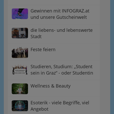
Gewinnen mit INFOGRAZ.at
und unsere Gutscheinwelt
die liebens- und lebenswerte
Stadt
Feste feiern
Studieren, Studium: „Student
sein in Graz“ - oder Studentin
Wellness & Beauty
Esoterik - viele Begriffe, viel
Angebot