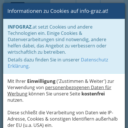
Toggle navi
Suche
Login
Menü
Informationen zu Cookies auf info-graz.at!
Home
Branchen
Gewerbe, Handwerk, Banken
INFOGRAZ
.at setzt Cookies und andere
Transport - Verkehr
Autobus-Unternehmungen
Technologien ein. Einige Cookies &
Liniengewerbe
Datenverarbeitungen sind notwendig, andere
Johann Ofner
Nav
helfen dabei, das Angebot zu verbessern oder
wirtschaftlich zu betreiben.
Piccardigasse 32, 8055 Graz-Puntigam
Details dazu finden Sie in unserer
Datenschutz
+43 3135 503-0
Erklärung
.
+43 3135 503-20
Mit Ihrer
Einwilligung
('Zustimmen & Weiter') zur
Verwendung von
personenbezogenen Daten für
Werbung
können Sie unsere Seite
kostenfrei
Karte
nutzen.
Diese schließt die Verarbeitung von Daten wie IP-
Adresse mit Google Maps anschauen
Adresse, Cookies & sonstigen Identifiern außerhalb
der EU (u.a. USA) ein.