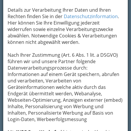
Kontaktaufnahme
Details zur Verarbeitung Ihrer Daten und Ihren
Rechten finden Sie in der
Datenschutzinformation
.
Um die Info-Graz Firmen
vor Spam-Mails zu
Hier können Sie Ihre Einwilligung jederzeit
bewahren
, verwenden wir an dieser Stelle zur
widerrufen sowie einzelne Verarbeitungszwecke
Übermittlung Ihrer Nachricht ein sicheres
abwählen. Notwendige Cookies & Verarbeitungen
Formular. Ihre Nachricht wird nach dem
können nicht abgewählt werden.
Absenden umgehend per Mail an das
Unternehmen Johann Ofner weitergeleitet.
Nach Ihrer Zustimmung (Art. 6 Abs. 1 lit. a DSGVO)
Mein Name
führen wir und unsere Partner folgende
Datenverarbeitungsprozesse durch:
Informationen auf einem Gerät speichern, abrufen
und verarbeiten, Verarbeiten von
Meine Email Adresse
Geräteinformationen welche aktiv durch das
Endgerät übermittelt werden, Webanalyse,
Webseiten-Optimierung, Anzeigen externer (embed)
Mein Betreff
Inhalte, Personalisierung von Werbung und
Inhalten, Personalisierte Werbung auf Basis von
Login-Daten, Werbeerfolgsmessung
Meine Nachricht