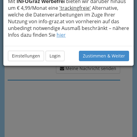
Mit
INFOGraz Werbefrei
bieten wir darüber hinaus
um € 4,99/Monat eine
'trackingfreie'
Alternative,
welche die Datenverarbeitungen im Zuge Ihrer
Nutzung von info-graz.at von vornherein auf das
unbedingt notwendige Ausmaß beschränkt – nähere
Infos dazu finden Sie
hier
Einstellungen
Login
Zustimmen & Weiter
Meine Nachricht senden