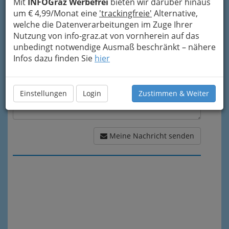
Mit
INFOGraz Werbefrei
bieten wir darüber hinaus
um € 4,99/Monat eine
'trackingfreie'
Alternative,
Meine Nachricht
welche die Datenverarbeitungen im Zuge Ihrer
Nutzung von info-graz.at von vornherein auf das
unbedingt notwendige Ausmaß beschränkt – nähere
Infos dazu finden Sie
hier
Einstellungen
Login
Zustimmen & Weiter
Meine Nachricht senden