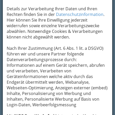
Karte anzeigen
Details zur Verarbeitung Ihrer Daten und Ihren
Kontaktaufnahme
Rechten finden Sie in der
Datenschutzinformation
.
Hier können Sie Ihre Einwilligung jederzeit
Um die Info-Graz Firmen
vor Spam-Mails zu
widerrufen sowie einzelne Verarbeitungszwecke
bewahren
, verwenden wir an dieser Stelle zur
abwählen. Notwendige Cookies & Verarbeitungen
Übermittlung Ihrer Nachricht ein sicheres
können nicht abgewählt werden.
Formular. Ihre Nachricht wird nach dem
Absenden umgehend per Mail an das
Nach Ihrer Zustimmung (Art. 6 Abs. 1 lit. a DSGVO)
Unternehmen Perry Rhodan Stammtisch Graz
führen wir und unsere Partner folgende
weitergeleitet.
Datenverarbeitungsprozesse durch:
Mein Name
Informationen auf einem Gerät speichern, abrufen
und verarbeiten, Verarbeiten von
Geräteinformationen welche aktiv durch das
Endgerät übermittelt werden, Webanalyse,
Meine Email Adresse
Webseiten-Optimierung, Anzeigen externer (embed)
Inhalte, Personalisierung von Werbung und
Inhalten, Personalisierte Werbung auf Basis von
Mein Betreff
Login-Daten, Werbeerfolgsmessung