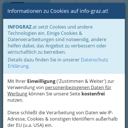
Toggle navi
Suche
Login
Menü
Informationen zu Cookies auf info-graz.at!
Home
Branchen
Kultur
Literatur & experimentelle Kunst
INFOGRAZ
.at setzt Cookies und andere
Technologien ein. Einige Cookies &
Perry Rhodan Stammtisch
Nav
Datenverarbeitungen sind notwendig, andere
Graz
helfen dabei, das Angebot zu verbessern oder
wirtschaftlich zu betreiben.
Grazbachgasse 42, 8010 Graz
Details dazu finden Sie in unserer
Datenschutz
Erklärung
.
Verein zur Förderung der phantastischen Lese-
Mit Ihrer
Einwilligung
('Zustimmen & Weiter') zur
und Spielkultur. Für Fans von Science Fiction und
Verwendung von
personenbezogenen Daten für
Fantasy ist dieser Verein absolut das
Werbung
können Sie unsere Seite
kostenfrei
nutzen.
Richtige.
Diese schließt die Verarbeitung von Daten wie IP-
Karte
Adresse, Cookies & sonstigen Identifiern außerhalb
der EU (u.a. USA) ein.