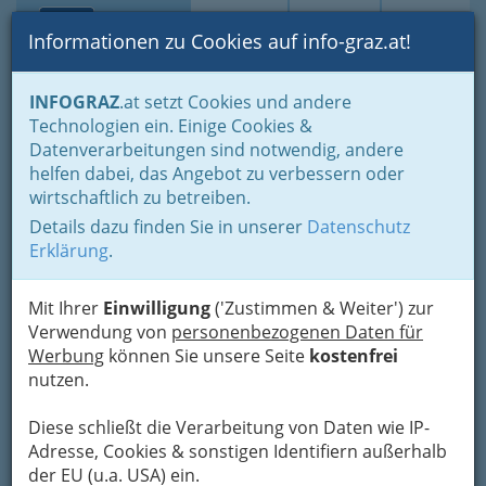
Toggle navi
Suche
Login
Menü
Informationen zu Cookies auf info-graz.at!
Home
Über IPM
Werben auf den Portalen der IPM
INFOGRAZ
.at setzt Cookies und andere
Ist lokale Werbung im Internet effizient
Technologien ein. Einige Cookies &
Datenverarbeitungen sind notwendig, andere
Warum ist Werbung im
helfen dabei, das Angebot zu verbessern oder
wirtschaftlich zu betreiben.
Internet, und dies noch
Details dazu finden Sie in unserer
Datenschutz
dazu lokal, so effizient?
Erklärung
.
Onlinewerbung ist auch und besonders im
Mit Ihrer
Einwilligung
('Zustimmen & Weiter') zur
lokalen Bereich effizient. Warum dies, wenn das
Verwendung von
personenbezogenen Daten für
Internet doch so international ist?
Werbung
können Sie unsere Seite
kostenfrei
1.
nutzen.
Die meisten Menschen suchen im Internet
Seiten in ihrer
Muttersprache
und mit Bezug
Diese schließt die Verarbeitung von Daten wie IP-
zu ihrem Land und ihrer
Region
. Der Rest und
Adresse, Cookies & sonstigen Identifiern außerhalb
damit der Großteil des World Wide Web ist
der EU (u.a. USA) ein.