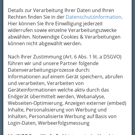
thematisch für sie nicht relevant oder aufgrund
der Sprachbarriere oft auch nicht zugänglich.
Details zur Verarbeitung Ihrer Daten und Ihren
Rechten finden Sie in der
Datenschutzinformation
.
2.
Hier können Sie Ihre Einwilligung jederzeit
widerrufen sowie einzelne Verarbeitungszwecke
User und Userinnen, die im Internet nach dem
abwählen. Notwendige Cookies & Verarbeitungen
suchen, was Sie anbieten, haben einen
können nicht abgewählt werden.
aktuellen Bedarf. Mit wenig Geld können Sie im
Internet lange präsent sein und so
täglich Ihre
Nach Ihrer Zustimmung (Art. 6 Abs. 1 lit. a DSGVO)
Zielgruppe erreichen
. Ein Printinserat zu
führen wir und unsere Partner folgende
schalten, kostet dagegen mehr und macht es
Datenverarbeitungsprozesse durch:
viel weniger wahrscheinlich, dass Sie Ihre
Informationen auf einem Gerät speichern, abrufen
Zielgruppe erreichen und diese tatsächlich
und verarbeiten, Verarbeiten von
aktuellen Bedarf
hat, wenn sie durch die
Geräteinformationen welche aktiv durch das
Zeitung blättert.
Endgerät übermittelt werden, Webanalyse,
Webseiten-Optimierung, Anzeigen externer (embed)
Lassen Sie sich überzeugen!
Inhalte, Personalisierung von Werbung und
Inhalten, Personalisierte Werbung auf Basis von
Wenn Sie unser
CMS
und eine von uns
Login-Daten, Werbeerfolgsmessung
gestaltete Webseite verwenden,
garantieren
wir, dass Sie nach 3 Monaten mit mindestens