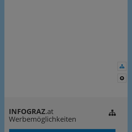
Nav
Nac
INFOGRAZ
.at
Werbemöglichkeiten