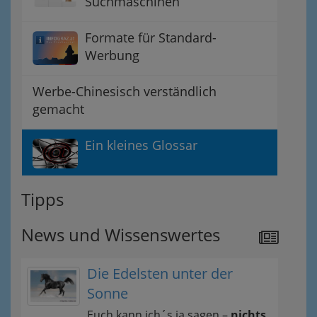
Suchmaschinen
Formate für Standard-
Werbung
Werbe-Chinesisch verständlich
gemacht
Ein kleines Glossar
Tipps
News und Wissenswertes
Die Edelsten unter der
Sonne
Euch kann ich´s ja sagen –
nichts,