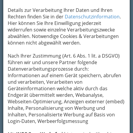
man auf die Website des Werbetreibenden
Details zur Verarbeitung Ihrer Daten und Ihren
gelangt.
Rechten finden Sie in der
Datenschutzinformation
.
Adserver
Hier können Sie Ihre Einwilligung jederzeit
widerrufen sowie einzelne Verarbeitungszwecke
Als Adserver wird ein Programm oder Rechner
abwählen. Notwendige Cookies & Verarbeitungen
bezeichnet, der zur Bereitstellung und
können nicht abgewählt werden.
Abwicklung von Online-Werbung dient. Adserver
übernehmen folgende Aufgaben: die Verteilung
Nach Ihrer Zustimmung (Art. 6 Abs. 1 lit. a DSGVO)
der Werbeschaltungen, die richtige Verlinkung,
führen wir und unsere Partner folgende
die Zählung der Seitenaufrufe und Klicks sowie
Datenverarbeitungsprozesse durch:
die Berechnung der Reports.
Informationen auf einem Gerät speichern, abrufen
und verarbeiten, Verarbeiten von
AdView
Geräteinformationen welche aktiv durch das
Unter einem AdView (=AdImpression oder Page-
Endgerät übermittelt werden, Webanalyse,
Impression) wird die Anzeige einer Werbeform
Webseiten-Optimierung, Anzeigen externer (embed)
(z.B. eines Banners) am Bildschirm des Users
Inhalte, Personalisierung von Werbung und
verstanden. Da die Werbeform im Idealfall vom
Inhalten, Personalisierte Werbung auf Basis von
User gesehen wird, spricht man von einem
Login-Daten, Werbeerfolgsmessung
Sichtkontakt. Der AdView fungiert gleichzeitig als