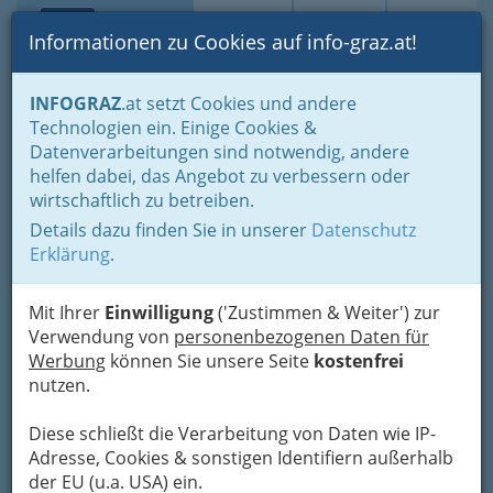
Toggle navi
Suche
Login
Menü
Informationen zu Cookies auf info-graz.at!
Home
Über IPM
Werben auf den Portalen der IPM
INFOGRAZ
.at setzt Cookies und andere
Ein kleines Glossar
Technologien ein. Einige Cookies &
Datenverarbeitungen sind notwendig, andere
Nav
Ein kleines Glossar der
helfen dabei, das Angebot zu verbessern oder
wirtschaftlich zu betreiben.
Internetwerbung
Details dazu finden Sie in unserer
Datenschutz
Erklärung
.
Online-Latein - ein spanisches
Dorf?
Mit Ihrer
Einwilligung
('Zustimmen & Weiter') zur
Online-Latein ist nicht für jeden auf Anhieb
Verwendung von
personenbezogenen Daten für
verständlich. Die wichtigsten Begriffe finden Sie
Werbung
können Sie unsere Seite
kostenfrei
hier erklärt.
nutzen.
AdClick
Diese schließt die Verarbeitung von Daten wie IP-
Adresse, Cookies & sonstigen Identifiern außerhalb
Ein AdClick (=Click-Through) bezeichnet das
der EU (u.a. USA) ein.
Anklicken einer Online-Werbeform, durch das