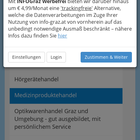
Mit
INFOGraz Werbefrei
bieten wir darüber hinaus
um € 4,99/Monat eine
'trackingfreie'
Alternative,
Navigation
welche die Datenverarbeitungen im Zuge Ihrer
Nutzung von info-graz.at von vornherein auf das
unbedingt notwendige Ausmaß beschränkt – nähere
Dentalwarenhandel
Infos dazu finden Sie
hier
Elektro-med. Apparate bzw. Geräte
Einstellungen
Login
Zustimmen & Weiter
Fotohandel - Kameras
Hörgerätehandel
Medizinproduktehandel
Optikwarenhandel Graz und
Umgebung - gut ausgebildet, mit
persönlichem Service