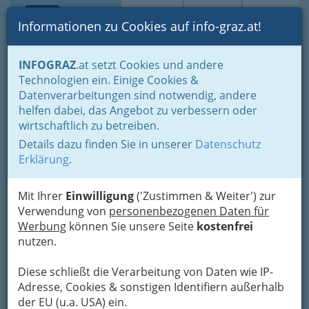
Toggle navi
Suche
Login
Menü
Informationen zu Cookies auf info-graz.at!
Home
Branchen
Einkaufen & Schenken - der Handel
INFOGRAZ
.at setzt Cookies und andere
Der Handel nach WKO-Gliederung
Technologien ein. Einige Cookies &
Foto-und Optik- & Medizinproduktehandel
Datenverarbeitungen sind notwendig, andere
Medizinproduktehandel
helfen dabei, das Angebot zu verbessern oder
BIOMEDICA
Nav
wirtschaftlich zu betreiben.
Medizinprodukte GmbH &
Details dazu finden Sie in unserer
Datenschutz
CO KG
Erklärung
.
Kärntner Straße 187, 8053 Graz-Neuhart
Mit Ihrer
Einwilligung
('Zustimmen & Weiter') zur
+43 316 381 782
Verwendung von
personenbezogenen Daten für
+43 316 381 782-3
Werbung
können Sie unsere Seite
kostenfrei
nutzen.
Diese schließt die Verarbeitung von Daten wie IP-
Adresse, Cookies & sonstigen Identifiern außerhalb
Karte
der EU (u.a. USA) ein.