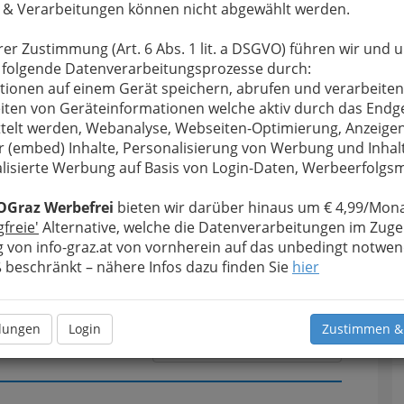
 & Verarbeitungen können nicht abgewählt werden.
rer Zustimmung (Art. 6 Abs. 1 lit. a DSGVO) führen wir und 
u bewahren
, verwenden wir an dieser Stelle zur
 folgende Datenverarbeitungsprozesse durch:
Formular. Ihre Nachricht wird nach dem Absenden
tionen auf einem Gerät speichern, abrufen und verarbeiten
 Facility Management GmbH weitergeleitet.
iten von Geräteinformationen welche aktiv durch das Endg
telt werden, Webanalyse, Webseiten-Optimierung, Anzeige
Meine Nachricht
r (embed) Inhalte, Personalisierung von Werbung und Inhal
lisierte Werbung auf Basis von Login-Daten, Werbeerfolg
OGraz Werbefrei
bieten wir darüber hinaus um € 4,99/Mona
gfreie'
Alternative, welche die Datenverarbeitungen im Zuge
 von info-graz.at von vornherein auf das unbedingt notwen
beschränkt – nähere Infos dazu finden Sie
hier
llungen
Login
Zustimmen &
Meine Nachricht senden