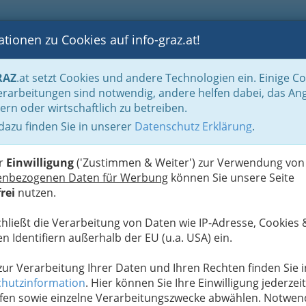
tionen zu Cookies auf info-graz.at!
B
F
G
B
GEN
LOGS
OTOS
ASTRONOMIE
RANCHEN
RAZ
.at setzt Cookies und andere Technologien ein. Einige C
ation und Consulting
Technische Büros - Ingenieurbüros
Mess-, Steuer- un
rarbeitungen sind notwendig, andere helfen dabei, das An
ern oder wirtschaftlich zu betreiben.
nt GmbH
 dazu finden Sie in unserer
Datenschutz Erklärung
.
N
er
Einwilligung
('Zustimmen & Weiter') zur Verwendung von
enbezogenen Daten für Werbung
können Sie unsere Seite
rei
nutzen.
chließt die Verarbeitung von Daten wie IP-Adresse, Cookies 
n Identifiern außerhalb der EU (u.a. USA) ein.
 zur Verarbeitung Ihrer Daten und Ihren Rechten finden Sie i
hutzinformation
. Hier können Sie Ihre Einwilligung jederzeit
fen sowie einzelne Verarbeitungszwecke abwählen. Notwen