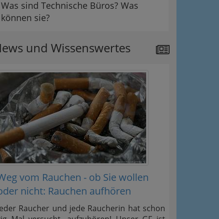
Was sind Technische Büros? Was
können sie?
ews und Wissenswertes
Weg vom Rauchen - ob Sie wollen
oder nicht: Rauchen aufhören
Jeder Raucher und jede Raucherin hat schon
zig Mal versucht, aufzuhören! Unser GF ist