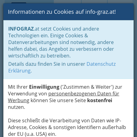
Toggle navi
Suche
Login
Menü
Informationen zu Cookies auf info-graz.at!
Home
Veranstaltungen
Kunst & Kultur
INFOGRAZ
.at setzt Cookies und andere
Musik, eher traditionell oder klassisch
Technologien ein. Einige Cookies &
Datenverarbeitungen sind notwendig, andere
Nav
Boxty
helfen dabei, das Angebot zu verbessern oder
wirtschaftlich zu betreiben.
Details dazu finden Sie in unserer
Datenschutz
25.06.2025 um 20:00
Erklärung
.
Die Brücke
Kategorien
Mit Ihrer
Einwilligung
('Zustimmen & Weiter') zur
Verwendung von
personenbezogenen Daten für
Datenquelle: Stadt Graz - data.graz.gv.at
Werbung
können Sie unsere Seite
kostenfrei
Details
nutzen.
Wann
Diese schließt die Verarbeitung von Daten wie IP-
..
Adresse, Cookies & sonstigen Identifiern außerhalb
der EU (u.a. USA) ein.