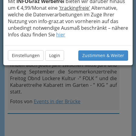
Mit
INFOGraz Werbefrei
bieten wir darüber hinaus
Graz.
um € 4,99/Monat eine
'trackingfreie'
Alternative,
Ein weiterer Schwerpunkt unseres kulturellen
welche die Datenverarbeitungen im Zuge Ihrer
Programms sieht sich eher dem Wort
Nutzung von info-graz.at von vornherein auf das
verpflichtet:
unbedingt notwendige Ausmaß beschränkt – nähere
Lesungen und Kabaretts von etablierten
Infos dazu finden Sie
hier
Größen und relativ neuen Namen der
österreichischen Szene haben in unserem
Programm einen fixen Platz gefunden. Neben
Einstellungen
Login
Zustimmen & Weiter
den Frühjahrs- und Herbstkonzertreihen
finden auch jedes Jahr zwischen Mitte Juni und
Anfang September die Sommerkonzertreihe
Freitog Obnd Lockere Kultur -” FOLK ” und die
Kabarettreihe Kabarett im Garten - ” KIG ” auf
statt.
Fotos von
Events in der Brücke