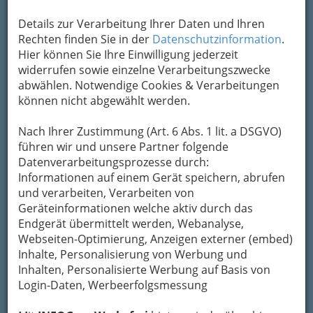
Ort
Details zur Verarbeitung Ihrer Daten und Ihren
Die Brücke
Rechten finden Sie in der
Datenschutzinformation
.
Hier können Sie Ihre Einwilligung jederzeit
Grabenstraße 39 a, 8010 Graz
widerrufen sowie einzelne Verarbeitungszwecke
+43 316 672 248
abwählen. Notwendige Cookies & Verarbeitungen
können nicht abgewählt werden.
Der Verein DIE BRÜCKE hat sich in den mehr
Nach Ihrer Zustimmung (Art. 6 Abs. 1 lit. a DSGVO)
als 20 Jahren seines Bestehens einen Namen
führen wir und unsere Partner folgende
als
Veranstaltungsort ohne bauliche und
Datenverarbeitungsprozesse durch:
gedankliche Grenzen
gemacht. Die Betonung
Informationen auf einem Gerät speichern, abrufen
unserer Programme liegt besonders auf der
und verarbeiten, Verarbeiten von
zeitgenössischen Gegenwartskultur.
Geräteinformationen welche aktiv durch das
Endgerät übermittelt werden, Webanalyse,
Unsere Konzerte sind hauptsächlich der
Webseiten-Optimierung, Anzeigen externer (embed)
akustischen Musik verschrieben. Mittlerweile
Inhalte, Personalisierung von Werbung und
hat sich diese Musik - egal ob traditionelle
Inhalten, Personalisierte Werbung auf Basis von
Volksmusik, neue Volxmusik, Folk oder Fusion
Login-Daten, Werbeerfolgsmessung
– als unsere „Nische“ etabliert. In
Musikerkreisen gelten wir als Nummer Eins in