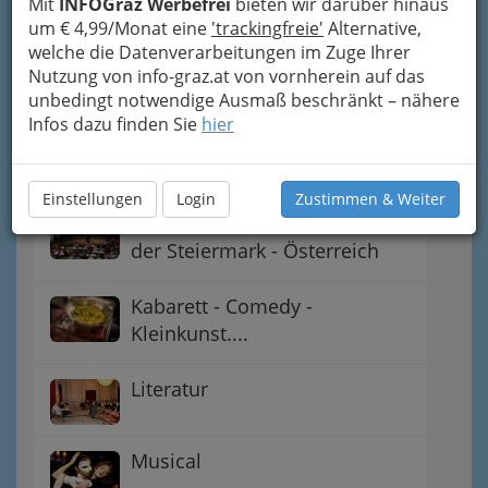
Mit
INFOGraz Werbefrei
bieten wir darüber hinaus
Galerien
um € 4,99/Monat eine
'trackingfreie'
Alternative,
welche die Datenverarbeitungen im Zuge Ihrer
Feststpiele
Nutzung von info-graz.at von vornherein auf das
unbedingt notwendige Ausmaß beschränkt – nähere
Infos dazu finden Sie
hier
Führungen in Graz, mit oder
ohne Fremdenführer
Einstellungen
Login
Zustimmen & Weiter
Klassische Konzerte in Graz,
der Steiermark - Österreich
Kabarett - Comedy -
Kleinkunst....
Literatur
Musical