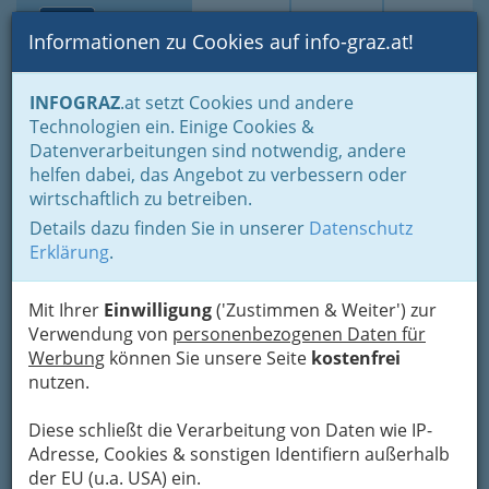
Toggle navi
Suche
Login
Menü
Informationen zu Cookies auf info-graz.at!
Home
Veranstaltungen
Kunst & Kultur
INFOGRAZ
.at setzt Cookies und andere
Musik, eher traditionell oder klassisch
Technologien ein. Einige Cookies &
Cafe Kaiserfeld
Datenverarbeitungen sind notwendig, andere
Nav
helfen dabei, das Angebot zu verbessern oder
Kaiserfeldgasse 19, 8010 Graz
wirtschaftlich zu betreiben.
+43 664 595 10 04
Details dazu finden Sie in unserer
Datenschutz
Erklärung
.
Mit Ihrer
Einwilligung
('Zustimmen & Weiter') zur
Inhaber: Rudolf Franz Lackner
Verwendung von
personenbezogenen Daten für
Werbung
können Sie unsere Seite
kostenfrei
Karte
nutzen.
Karte anzeigen
Diese schließt die Verarbeitung von Daten wie IP-
Adresse, Cookies & sonstigen Identifiern außerhalb
der EU (u.a. USA) ein.