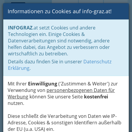
Toggle navi
Suche
Login
Menü
Informationen zu Cookies auf info-graz.at!
Home
Lebens-Guide
Nachwuchs, Eltern - Familien
INFOGRAZ
.at setzt Cookies und andere
Ferien, Freizeit, Kultur für Kinder und Jugendliche
Technologien ein. Einige Cookies &
Feriencamps für Kids und Teens
Datenverarbeitungen sind notwendig, andere
Musik-Camps für Kinder und Jugendliche
helfen dabei, das Angebot zu verbessern oder
Nav
wirtschaftlich zu betreiben.
Musik-Camps für Kinder
Details dazu finden Sie in unserer
Datenschutz
und Jugendliche
Erklärung
.
Mit Ihrer
Einwilligung
('Zustimmen & Weiter') zur
Verwendung von
personenbezogenen Daten für
Werbung
können Sie unsere Seite
kostenfrei
nutzen.
Gemeinsam musizieren, tanzen und singen.
Diese schließt die Verarbeitung von Daten wie IP-
Freunde finden und neue Talente entdecken
Adresse, Cookies & sonstigen Identifiern außerhalb
bzw. fördern. Ein Theaterstück einstudieren
der EU (u.a. USA) ein.
oder bei einem Musical zeigen, was man so alles