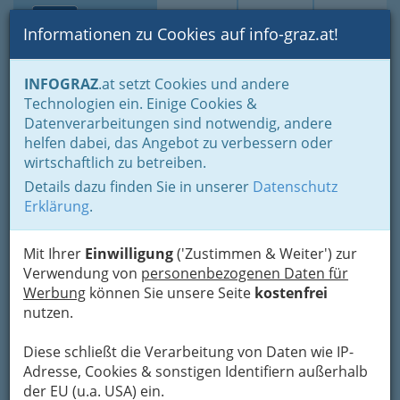
Toggle navi
Suche
Login
Menü
Informationen zu Cookies auf info-graz.at!
Home
Branchen
Gewerbe, Handwerk, Banken
INFOGRAZ
.at setzt Cookies und andere
Information und Consulting
Technologien ein. Einige Cookies &
Telekommunikations- und Rundfunk-Unternehmungen
Datenverarbeitungen sind notwendig, andere
Öffentliche Internet-Kommunikationsdienste
helfen dabei, das Angebot zu verbessern oder
power-net betriebs gmbH
Nav
wirtschaftlich zu betreiben.
Details dazu finden Sie in unserer
Datenschutz
Alte Poststraße 136, 8020 Graz
Erklärung
.
Mit Ihrer
Einwilligung
('Zustimmen & Weiter') zur
Verwendung von
personenbezogenen Daten für
Karte
Werbung
können Sie unsere Seite
kostenfrei
nutzen.
Adresse mit Google Maps anschauen
Diese schließt die Verarbeitung von Daten wie IP-
Adresse, Cookies & sonstigen Identifiern außerhalb
der EU (u.a. USA) ein.