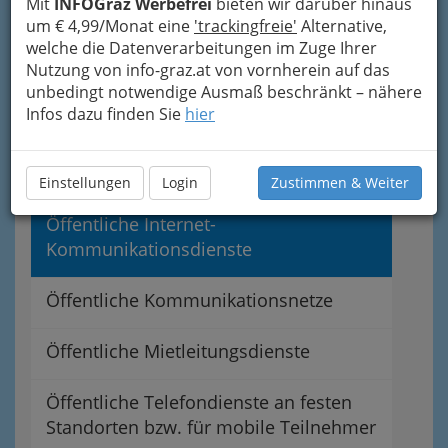
Mit
INFOGraz Werbefrei
bieten wir darüber hinaus
Kommunikationsdienste
um € 4,99/Monat eine
'trackingfreie'
Alternative,
welche die Datenverarbeitungen im Zuge Ihrer
Nutzung von info-graz.at von vornherein auf das
Kabel-TV
unbedingt notwendige Ausmaß beschränkt – nähere
Infos dazu finden Sie
hier
Fachvertretung der
Telekommunikations- und
Rundfunkunternehmungen
Einstellungen
Login
Zustimmen & Weiter
Öffentliche Internet-
Kommunikationsdienste
Öffentliche Kommunikationsnetze
Öffentliche Mietleitungsdienste
Öffentliche Telefondienste an festen
Standorten bzw. für mobile Teilnehmer