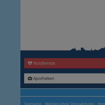
Notdienste
Apotheken
Startseite
Werben ohne Streuverluste
Imp