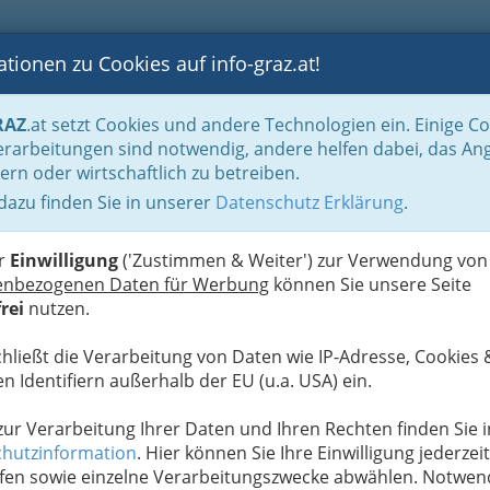
tionen zu Cookies auf info-graz.at!
B
F
G
B
GEN
LOGS
OTOS
ASTRONOMIE
RANCHEN
RAZ
.at setzt Cookies und andere Technologien ein. Einige C
be & Handwerk, Gliederung der WKO
Innung der ‚Sanitärtechniker Heizungst
rarbeitungen sind notwendig, andere helfen dabei, das An
rn
ern oder wirtschaftlich zu betreiben.
 dazu finden Sie in unserer
Datenschutz Erklärung
.
I
,
er
Einwilligung
('Zustimmen & Weiter') zur Verwendung von
L
enbezogenen Daten für Werbung
können Sie unsere Seite
rei
nutzen.
chließt die Verarbeitung von Daten wie IP-Adresse, Cookies 
n Identifiern außerhalb der EU (u.a. USA) ein.
 zur Verarbeitung Ihrer Daten und Ihren Rechten finden Sie i
hutzinformation
. Hier können Sie Ihre Einwilligung jederzeit
fen sowie einzelne Verarbeitungszwecke abwählen. Notwen