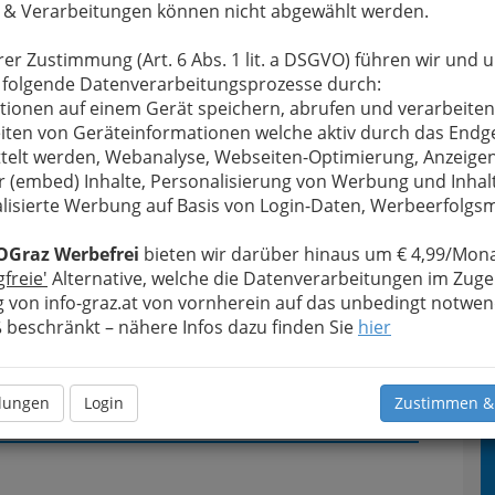
 & Verarbeitungen können nicht abgewählt werden.
u bewahren
, verwenden wir an dieser Stelle zur
rer Zustimmung (Art. 6 Abs. 1 lit. a DSGVO) führen wir und 
Formular. Ihre Nachricht wird nach dem Absenden
 folgende Datenverarbeitungsprozesse durch:
l - Installationen weitergeleitet.
tionen auf einem Gerät speichern, abrufen und verarbeiten
iten von Geräteinformationen welche aktiv durch das Endg
Meine Nachricht
telt werden, Webanalyse, Webseiten-Optimierung, Anzeige
r (embed) Inhalte, Personalisierung von Werbung und Inhal
lisierte Werbung auf Basis von Login-Daten, Werbeerfolg
OGraz Werbefrei
bieten wir darüber hinaus um € 4,99/Mona
gfreie'
Alternative, welche die Datenverarbeitungen im Zuge
 von info-graz.at von vornherein auf das unbedingt notwen
beschränkt – nähere Infos dazu finden Sie
hier
Meine Nachricht senden
llungen
Login
Zustimmen &