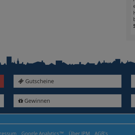
Gutscheine
Gewinnen
ressum
Google Analytics™
Über IPM
AGB's