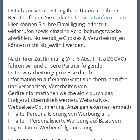
Details zur Verarbeitung Ihrer Daten und Ihren
Rechten finden Sie in der
Datenschutzinformation
.
Sonntag auf der Grazer Herbstmesse - 5. Oktober 2015 - 001
Hier können Sie Ihre Einwilligung jederzeit
widerrufen sowie einzelne Verarbeitungszwecke
Vergrößern
abwählen. Notwendige Cookies & Verarbeitungen
können nicht abgewählt werden.
Bei
Interesse an größeren Bildern oder Fotos
ohne Logo
lesen Sie bitte die Bedingungen
Nach Ihrer Zustimmung (Art. 6 Abs. 1 lit. a DSGVO)
unten.
führen wir und unsere Partner folgende
Datenverarbeitungsprozesse durch:
Informationen auf einem Gerät speichern, abrufen
Sonntag auf der Grazer Messe
und verarbeiten, Verarbeiten von
Geräteinformationen welche aktiv durch das
5. Oktober 2015
Endgerät übermittelt werden, Webanalyse,
Webseiten-Optimierung, Anzeigen externer (embed)
Inhalte, Personalisierung von Werbung und
Inhalten, Personalisierte Werbung auf Basis von
Login-Daten, Werbeerfolgsmessung