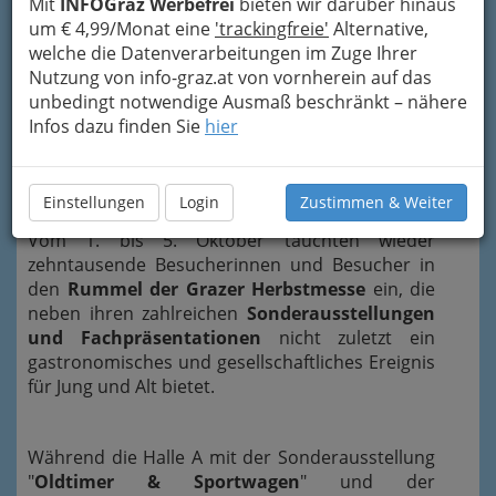
Mit
INFOGraz Werbefrei
bieten wir darüber hinaus
um € 4,99/Monat eine
'trackingfreie'
Alternative,
welche die Datenverarbeitungen im Zuge Ihrer
Nutzung von info-graz.at von vornherein auf das
unbedingt notwendige Ausmaß beschränkt – nähere
Infos dazu finden Sie
hier
Einstellungen
Login
Zustimmen & Weiter
Vom 1. bis 5. Oktober tauchten wieder
zehntausende Besucherinnen und Besucher in
den
Rummel der Grazer Herbstmesse
ein, die
neben ihren zahlreichen
Sonderausstellungen
und Fachpräsentationen
nicht zuletzt ein
gastronomisches und gesellschaftliches Ereignis
für Jung und Alt bietet.
Während die Halle A mit der Sonderausstellung
"
Oldtimer & Sportwagen
" und der