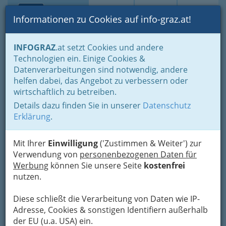
Toggle navi
Suche
Login
Menü
Informationen zu Cookies auf info-graz.at!
Home
Fotos
INFOGRAZ
.at setzt Cookies und andere
Jänner bis Dezember - nach Monaten und Halbjahren gruppiert
Technologien ein. Einige Cookies &
Oktober 2015
Datenverarbeitungen sind notwendig, andere
Nav
helfen dabei, das Angebot zu verbessern oder
Sonntag auf der
wirtschaftlich zu betreiben.
Meh
Herbstmesse Graz
Details dazu finden Sie in unserer
Datenschutz
Erklärung
.
Previous
Next
Mit Ihrer
Einwilligung
('Zustimmen & Weiter') zur
Verwendung von
personenbezogenen Daten für
Werbung
können Sie unsere Seite
kostenfrei
nutzen.
Diese schließt die Verarbeitung von Daten wie IP-
Adresse, Cookies & sonstigen Identifiern außerhalb
der EU (u.a. USA) ein.