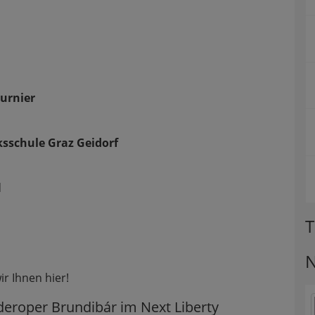
urnier
ksschule Graz Geidorf
d
T
N
wir Ihnen hier!
nderoper Brundibár im Next Liberty