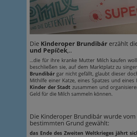
Die
Kinderoper Brundibár
erzählt di
und Pepíček
,..
...die für ihre kranke Mutter Milch kaufen w
beschließen sie, auf dem Marktplatz zu sing
Brundibár
gar nicht gefällt, glaubt dieser doc
Mithilfe einer Katze, eines Spatzes und ein
Kinder der Stadt
zusammen und organisieren 
Geld für die Milch sammeln können.
Die Kinderoper Brundibár wurde vo
bestimmten Grund gewählt:
das Ende des Zweiten Weltkrieges jährt s