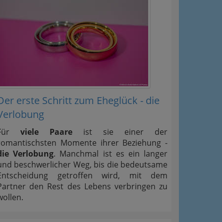
Der erste Schritt zum Eheglück - die
Verlobung
Für
viele Paare
ist sie einer der
romantischsten Momente ihrer Beziehung -
die Verlobung
. Manchmal ist es ein langer
und beschwerlicher Weg, bis die bedeutsame
Entscheidung getroffen wird, mit dem
Partner den Rest des Lebens verbringen zu
wollen.