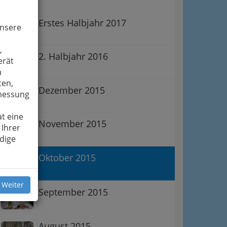
Erstes Halbjahr 2017
unsere
,
2. Halbjahr 2016
erät
n
ten,
Dezember 2015
smessung
t eine
November 2015
 Ihrer
dige
Oktober 2015
 Weiter
September 2015
August 2015