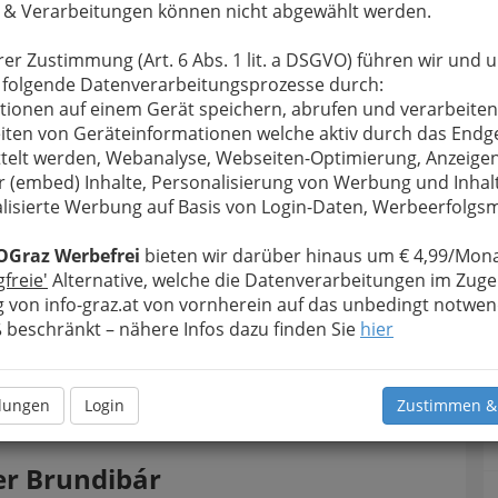
 & Verarbeitungen können nicht abgewählt werden.
rer Zustimmung (Art. 6 Abs. 1 lit. a DSGVO) führen wir und 
 folgende Datenverarbeitungsprozesse durch:
tionen auf einem Gerät speichern, abrufen und verarbeiten
iten von Geräteinformationen welche aktiv durch das Endg
telt werden, Webanalyse, Webseiten-Optimierung, Anzeige
r (embed) Inhalte, Personalisierung von Werbung und Inhal
lisierte Werbung auf Basis von Login-Daten, Werbeerfolg
y Graz: Orchester Ensemble Studio 28 und
er Oper Graz - 001
OGraz Werbefrei
bieten wir darüber hinaus um € 4,99/Mona
gfreie'
Alternative, welche die Datenverarbeitungen im Zuge
rgrößern
 von info-graz.at von vornherein auf das unbedingt notwen
beschränkt – nähere Infos dazu finden Sie
hier
otos ohne Logo
lesen Sie bitte die Bedingungen
llungen
Login
Zustimmen &
er Brundibár