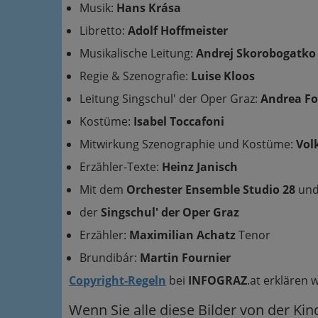
Musik:
Hans Krása
Libretto:
Adolf Hoffmeister
Musikalische Leitung:
Andrej Skorobogatko
Regie & Szenografie:
Luise Kloos
Leitung Singschul' der Oper Graz:
Andrea Fo
Kostüme:
Isabel Toccafoni
Mitwirkung Szenographie und Kostüme:
Vol
Erzähler-Texte:
Heinz Janisch
Mit dem
Orchester Ensemble Studio 28
un
der
Singschul' der Oper Graz
Erzähler:
Maximilian Achatz
Tenor
Brundibár:
Martin Fournier
Copyright-Regeln
bei
INFOGRAZ
.at erklären 
Wenn Sie alle diese Bilder von der Ki