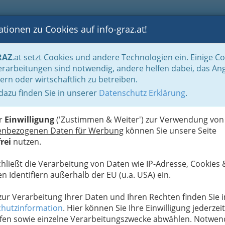
tionen zu Cookies auf info-graz.at!
B
F
G
B
GEN
LOGS
OTOS
ASTRONOMIE
RANCHEN
RAZ
.at setzt Cookies und andere Technologien ein. Einige C
albjahren gruppiert
Oktober 2015
rarbeitungen sind notwendig, andere helfen dabei, das An
ern oder wirtschaftlich zu betreiben.
 dazu finden Sie in unserer
Datenschutz Erklärung
.
G
ext Liberty
S
er
Einwilligung
('Zustimmen & Weiter') zur Verwendung von
enbezogenen Daten für Werbung
können Sie unsere Seite
Next
rei
nutzen.
chließt die Verarbeitung von Daten wie IP-Adresse, Cookies 
n Identifiern außerhalb der EU (u.a. USA) ein.
 zur Verarbeitung Ihrer Daten und Ihren Rechten finden Sie i
hutzinformation
. Hier können Sie Ihre Einwilligung jederzeit
fen sowie einzelne Verarbeitungszwecke abwählen. Notwen