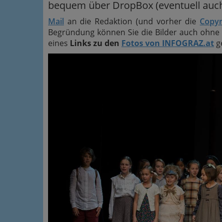
bequem über DropBox (eventuell auch 
Mail
an die Redaktion (und vorher die
Copyr
Begründung können Sie die Bilder auch ohne 
eines
Links zu den
Fotos von INFOGRAZ.at
g