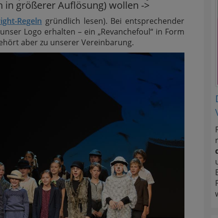
in größerer Auflösung) wollen ->
ight-Regeln
gründlich lesen). Bei entsprechender
unser Logo erhalten – ein „Revanchefoul“ in Form
ehört aber zu unserer Vereinbarung.