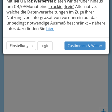
Mit
INFOGraz Werbefrei
bieten wir darüber hinaus
Schulclubbing, 24. Oktober
um € 4,99/Monat eine
'trackingfreie'
Alternative,
2013
welche die Datenverarbeitungen im Zuge Ihrer
Nutzung von info-graz.at von vornherein auf das
Nach 150 Jahren Schulbank-Drücken stieg
unbedingt notwendige Ausmaß beschränkt – nähere
ENDLICH
Steiermarks größtes Schulclubbing
in
Infos dazu finden Sie
hier
der
Grazer Bar Thalia
.
Partynacht mit
Antenne-Star DJ Enrico
Ostendorf
aus Berlin!
Einstellungen
Login
Zustimmen & Weiter
Nav