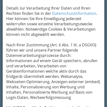
Details zur Verarbeitung Ihrer Daten und Ihren
Rechten finden Sie in der
Datenschutzinformation
.
Steiermarks größtem Schulclubbing am 24. Oktober 2013 in
Hier können Sie Ihre Einwilligung jederzeit
der Thalia Bar Graz - 001
widerrufen sowie einzelne Verarbeitungszwecke
Vergrößern
abwählen. Notwendige Cookies & Verarbeitungen
können nicht abgewählt werden.
Nach Ihrer Zustimmung (Art. 6 Abs. 1 lit. a DSGVO)
führen wir und unsere Partner folgende
Datenverarbeitungsprozesse durch:
Informationen auf einem Gerät speichern, abrufen
und verarbeiten, Verarbeiten von
Thalia
Geräteinformationen welche aktiv durch das
Endgerät übermittelt werden, Webanalyse,
Webseiten-Optimierung, Anzeigen externer (embed)
Inhalte, Personalisierung von Werbung und
Inhalten, Personalisierte Werbung auf Basis von
Login-Daten, Werbeerfolgsmessung
Bar Graz - 150 Beats per Minute
Steiermarks größtes