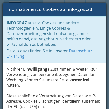
Toggle navi
Suche
Login
Menü
Informationen zu Cookies auf info-graz.at!
Home
Fotos
INFOGRAZ
.at setzt Cookies und andere
Jänner bis Dezember - nach Monaten und Halbjahren gruppiert
Technologien ein. Einige Cookies &
Oktober 2013
Datenverarbeitungen sind notwendig, andere
helfen dabei, das Angebot zu verbessern oder
Thalia - 150 Beats per
wirtschaftlich zu betreiben.
Minute
Details dazu finden Sie in unserer
Datenschutz
Erklärung
.
Previous
Next
Mit Ihrer
Einwilligung
('Zustimmen & Weiter') zur
Verwendung von
personenbezogenen Daten für
Werbung
können Sie unsere Seite
kostenfrei
nutzen.
Diese schließt die Verarbeitung von Daten wie IP-
Adresse, Cookies & sonstigen Identifiern außerhalb
der EU (u.a. USA) ein.