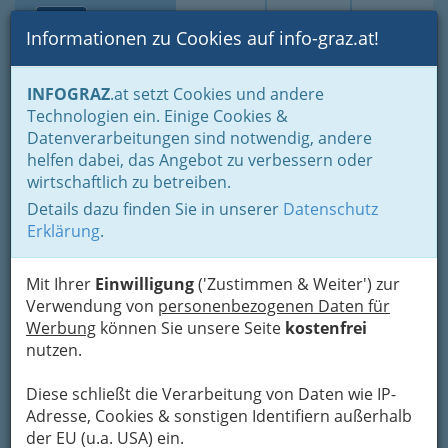
Toggle navi
Suche
Login
Menü
Informationen zu Cookies auf info-graz.at!
Home
Branchen
Gesundheit und Soziales
INFOGRAZ
.at setzt Cookies und andere
Medizin - Spezialgebiete & Alternatives
Osteopathie
Technologien ein. Einige Cookies &
Joachim Gritsch
Datenverarbeitungen sind notwendig, andere
Nav
helfen dabei, das Angebot zu verbessern oder
Theodor-Körner-Straße 175, 8010 Graz
wirtschaftlich zu betreiben.
+43 699 2821 3963
Details dazu finden Sie in unserer
Datenschutz
Erklärung
.
Mit Ihrer
Einwilligung
('Zustimmen & Weiter') zur
Karte
Verwendung von
personenbezogenen Daten für
Werbung
können Sie unsere Seite
kostenfrei
nutzen.
Adresse mit Google Maps anschauen
Diese schließt die Verarbeitung von Daten wie IP-
Adresse, Cookies & sonstigen Identifiern außerhalb
der EU (u.a. USA) ein.