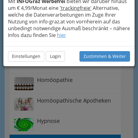
Mit
INFOGraz Werbefrei
bieten wir darüber hinaus
Alternativtherapie
um € 4,99/Monat eine
'trackingfreie'
Alternative,
welche die Datenverarbeitungen im Zuge Ihrer
Nutzung von info-graz.at von vornherein auf das
Akupunktur und Varianten in
unbedingt notwendige Ausmaß beschränkt – nähere
der Schmerztherapie
Infos dazu finden Sie
hier
Anthroposophische /
antroposophische Medizin in
Einstellungen
Login
Zustimmen & Weiter
der Steiermark
Homöopathie
Homöopathische Apotheken
Hypnose