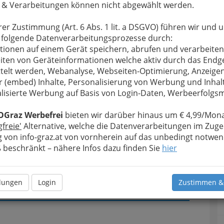
 & Verarbeitungen können nicht abgewählt werden.
u bewahren
, verwenden wir an dieser Stelle zur
rer Zustimmung (Art. 6 Abs. 1 lit. a DSGVO) führen wir und 
Formular. Ihre Nachricht wird nach dem Absenden
 folgende Datenverarbeitungsprozesse durch:
steopathin Eva Krasser weitergeleitet.
tionen auf einem Gerät speichern, abrufen und verarbeiten
iten von Geräteinformationen welche aktiv durch das Endg
Meine Nachricht
telt werden, Webanalyse, Webseiten-Optimierung, Anzeige
r (embed) Inhalte, Personalisierung von Werbung und Inhal
lisierte Werbung auf Basis von Login-Daten, Werbeerfolg
OGraz Werbefrei
bieten wir darüber hinaus um € 4,99/Mona
gfreie'
Alternative, welche die Datenverarbeitungen im Zuge
 von info-graz.at von vornherein auf das unbedingt notwen
beschränkt – nähere Infos dazu finden Sie
hier
Meine Nachricht senden
llungen
Login
Zustimmen &