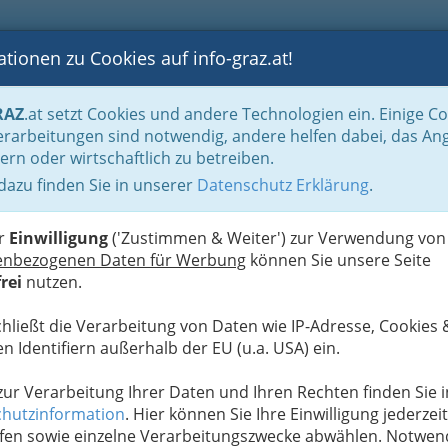
tionen zu Cookies auf info-graz.at!
B
F
G
B
GEN
LOGS
OTOS
ASTRONOMIE
RANCHEN
RAZ
.at setzt Cookies und andere Technologien ein. Einige C
Spezialgebiete & Alternatives
Osteopathie
rarbeitungen sind notwendig, andere helfen dabei, das An
ern oder wirtschaftlich zu betreiben.
ser
 dazu finden Sie in unserer
Datenschutz Erklärung
.
M
A
er
Einwilligung
('Zustimmen & Weiter') zur Verwendung von
enbezogenen Daten für Werbung
können Sie unsere Seite
rei
nutzen.
chließt die Verarbeitung von Daten wie IP-Adresse, Cookies 
n Identifiern außerhalb der EU (u.a. USA) ein.
 zur Verarbeitung Ihrer Daten und Ihren Rechten finden Sie i
hutzinformation
. Hier können Sie Ihre Einwilligung jederzeit
fen sowie einzelne Verarbeitungszwecke abwählen. Notwen