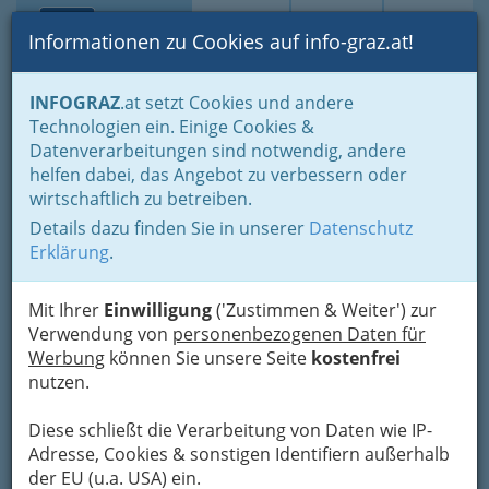
Toggle navi
Suche
Login
Menü
Informationen zu Cookies auf info-graz.at!
Home
Branchen
Notdienste für (fast) alle Fälle
INFOGRAZ
.at setzt Cookies und andere
Pannendienste / Abschleppdienste
Technologien ein. Einige Cookies &
Autohaus Koncar GmbH
Datenverarbeitungen sind notwendig, andere
helfen dabei, das Angebot zu verbessern oder
St.-Peter-Hauptstraße 20, 8042 Graz
wirtschaftlich zu betreiben.
+43 316 902 289
Details dazu finden Sie in unserer
Datenschutz
+43 316 463 022
Erklärung
.
Mit Ihrer
Einwilligung
('Zustimmen & Weiter') zur
Verwendung von
personenbezogenen Daten für
Karte
Werbung
können Sie unsere Seite
kostenfrei
nutzen.
Adresse mit Google Maps anschauen
Diese schließt die Verarbeitung von Daten wie IP-
Adresse, Cookies & sonstigen Identifiern außerhalb
der EU (u.a. USA) ein.