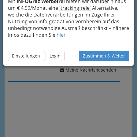
Mit
INFOGraz Werbefrei
bieten wir darüber hinaus
um € 4,99/Monat eine
'trackingfreie'
Alternative,
welche die Datenverarbeitungen im Zuge Ihrer
Nutzung von info-graz.at von vornherein auf das
unbedingt notwendige Ausmaß beschränkt – nähere
Infos dazu finden Sie
hier
Einstellungen
Login
Zustimmen & Weiter
Meine Nachricht senden