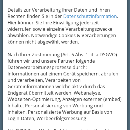
Kontaktaufnahme
Details zur Verarbeitung Ihrer Daten und Ihren
Um die Info-Graz Firmen
vor Spam-Mails zu
Rechten finden Sie in der
Datenschutzinformation
.
bewahren
, verwenden wir an dieser Stelle zur
Hier können Sie Ihre Einwilligung jederzeit
Übermittlung Ihrer Nachricht ein sicheres
widerrufen sowie einzelne Verarbeitungszwecke
Formular. Ihre Nachricht wird nach dem
abwählen. Notwendige Cookies & Verarbeitungen
Absenden umgehend per Mail an das
können nicht abgewählt werden.
Unternehmen Autohaus Koncar GmbH
weitergeleitet.
Nach Ihrer Zustimmung (Art. 6 Abs. 1 lit. a DSGVO)
führen wir und unsere Partner folgende
Mein Name
Datenverarbeitungsprozesse durch:
Informationen auf einem Gerät speichern, abrufen
und verarbeiten, Verarbeiten von
Meine Email Adresse
Geräteinformationen welche aktiv durch das
Endgerät übermittelt werden, Webanalyse,
Webseiten-Optimierung, Anzeigen externer (embed)
Inhalte, Personalisierung von Werbung und
Mein Betreff
Inhalten, Personalisierte Werbung auf Basis von
Login-Daten, Werbeerfolgsmessung
Meine Nachricht