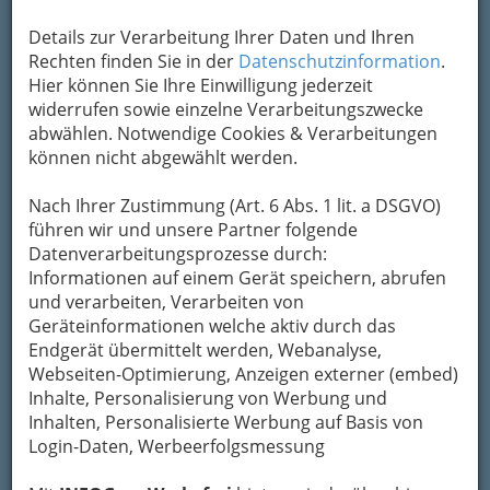
Details zur Verarbeitung Ihrer Daten und Ihren
Faschingsamstag 2104 - Zauber von Venedig in Graz am 1.
März 2014 - 001
Rechten finden Sie in der
Datenschutzinformation
.
Hier können Sie Ihre Einwilligung jederzeit
Vergrößern
widerrufen sowie einzelne Verarbeitungszwecke
abwählen. Notwendige Cookies & Verarbeitungen
können nicht abgewählt werden.
Faschingsamstag 2104
Zauber von Venedig in Graz
Nach Ihrer Zustimmung (Art. 6 Abs. 1 lit. a DSGVO)
führen wir und unsere Partner folgende
1. März 2014
Datenverarbeitungsprozesse durch:
Informationen auf einem Gerät speichern, abrufen
und verarbeiten, Verarbeiten von
Geräteinformationen welche aktiv durch das
Endgerät übermittelt werden, Webanalyse,
Webseiten-Optimierung, Anzeigen externer (embed)
Am
Inhalte, Personalisierung von Werbung und
Inhalten, Personalisierte Werbung auf Basis von
Login-Daten, Werbeerfolgsmessung