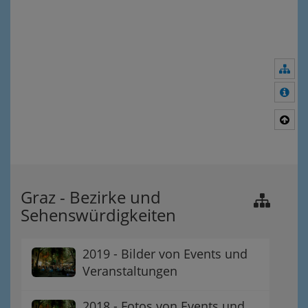
Nav
Meh
Nac
Graz - Bezirke und
Sehenswürdigkeiten
2019 - Bilder von Events und
Veranstaltungen
2018 - Fotos von Events und