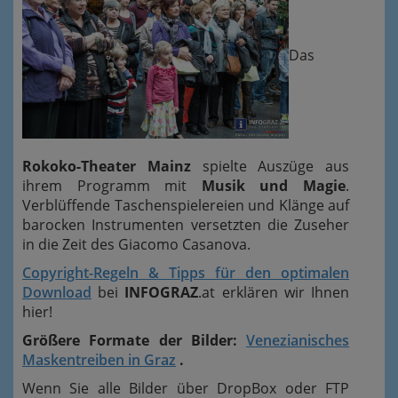
Das
Rokoko-Theater Mainz
spielte Auszüge aus
ihrem Programm mit
Musik und Magie
.
Verblüffende Taschenspielereien und Klänge auf
barocken Instrumenten versetzten die Zuseher
in die Zeit des Giacomo Casanova.
Copyright-Regeln & Tipps für den optimalen
Download
bei
INFOGRAZ
.at erklären wir Ihnen
hier!
Größere Formate der Bilder:
Venezianisches
Maskentreiben in Graz
.
Wenn Sie alle Bilder über DropBox oder FTP