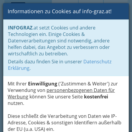
Toggle navi
Suche
Login
Menü
Informationen zu Cookies auf info-graz.at!
Home
Fotos
INFOGRAZ
.at setzt Cookies und andere
Jänner bis Dezember - nach Monaten und Halbjahren gruppiert
Technologien ein. Einige Cookies &
März 2014
Datenverarbeitungen sind notwendig, andere
helfen dabei, das Angebot zu verbessern oder
Zauber von Venedig in Graz
wirtschaftlich zu betreiben.
Details dazu finden Sie in unserer
Datenschutz
Erklärung
Previous
.
Next
Mit Ihrer
Einwilligung
('Zustimmen & Weiter') zur
Verwendung von
personenbezogenen Daten für
Werbung
können Sie unsere Seite
kostenfrei
nutzen.
Diese schließt die Verarbeitung von Daten wie IP-
Adresse, Cookies & sonstigen Identifiern außerhalb
der EU (u.a. USA) ein.