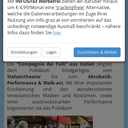
Mit
INFOGraz Werbefrei
bieten wir darüber hinaus
um € 4,99/Monat eine
'trackingfreie'
Alternative,
Faschingssamstag
war es wieder soweit. Das
welche die Datenverarbeitungen im Zuge Ihrer
Venezianische Maskentreiben
hat wieder im
Nutzung von info-graz.at von vornherein auf das
Murpark Graz
Einzug gehalten.
unbedingt notwendige Ausmaß beschränkt – nähere
Mit den einzigartigen
Künstlergruppen
Infos dazu finden Sie
hier
Maschere veneziane & Compagnia dei Folli
und dem grandiosen
Rokoko-Theater Mainz
wurde den Besuchern ein buntes Programm
Einstellungen
Login
Zustimmen & Weiter
geboten.
Die
“Compagnia dei Folli” aus Italien
zeigten
dem Publikum Einzigartiges, vom
Stelzentheater
bis zum
Akrobatik-
Performance & Walk-act
. Mit ihrer imposanten
Erscheinung und den wunderschönen
venezianischen Masken und Kostümen, sowie
einer ausdrucksstarken Performance
begeisterten sie das Publikum.