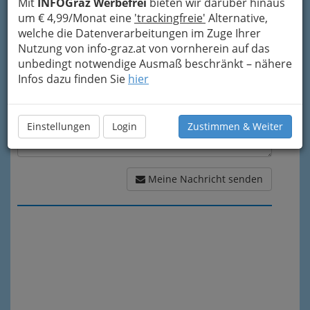
Mit
INFOGraz Werbefrei
bieten wir darüber hinaus
Meine Nachricht
um € 4,99/Monat eine
'trackingfreie'
Alternative,
welche die Datenverarbeitungen im Zuge Ihrer
Nutzung von info-graz.at von vornherein auf das
unbedingt notwendige Ausmaß beschränkt – nähere
Infos dazu finden Sie
hier
Einstellungen
Login
Zustimmen & Weiter
Meine Nachricht senden