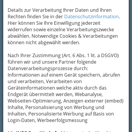
Details zur Verarbeitung Ihrer Daten und Ihren
Kontaktaufnahme
Rechten finden Sie in der
Datenschutzinformation
.
Hier können Sie Ihre Einwilligung jederzeit
Um die Info-Graz Firmen
vor Spam-Mails zu
widerrufen sowie einzelne Verarbeitungszwecke
bewahren
, verwenden wir an dieser Stelle zur
abwählen. Notwendige Cookies & Verarbeitungen
Übermittlung Ihrer Nachricht ein sicheres
können nicht abgewählt werden.
Formular. Ihre Nachricht wird nach dem
Absenden umgehend per Mail an das
Nach Ihrer Zustimmung (Art. 6 Abs. 1 lit. a DSGVO)
Unternehmen Ing. Helmut Radgam -
führen wir und unsere Partner folgende
Appartements Diagonal weitergeleitet.
Datenverarbeitungsprozesse durch:
Mein Name
Informationen auf einem Gerät speichern, abrufen
und verarbeiten, Verarbeiten von
Geräteinformationen welche aktiv durch das
Meine Email Adresse
Endgerät übermittelt werden, Webanalyse,
Webseiten-Optimierung, Anzeigen externer (embed)
Inhalte, Personalisierung von Werbung und
Inhalten, Personalisierte Werbung auf Basis von
Mein Betreff
Login-Daten, Werbeerfolgsmessung