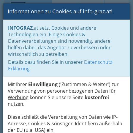
Toggle navi
Suche
Login
Menü
Informationen zu Cookies auf info-graz.at!
Home
Gastronomie
Unterkünfte, Beherbergung
INFOGRAZ
.at setzt Cookies und andere
Pensionen in Stadt und Land
Technologien ein. Einige Cookies &
Ing. Helmut Radgam -
Datenverarbeitungen sind notwendig, andere
Nav
helfen dabei, das Angebot zu verbessern oder
Appartements Diagonal
wirtschaftlich zu betreiben.
Details dazu finden Sie in unserer
Datenschutz
Rösselmühlgasse 24, 8020 Graz
Erklärung
.
+43 316 711 118
+43 316 711 118 - 20
Mit Ihrer
Einwilligung
('Zustimmen & Weiter') zur
Verwendung von
personenbezogenen Daten für
Werbung
können Sie unsere Seite
kostenfrei
nutzen.
Karte
Diese schließt die Verarbeitung von Daten wie IP-
Adresse mit Google Maps anschauen
Adresse, Cookies & sonstigen Identifiern außerhalb
der EU (u.a. USA) ein.