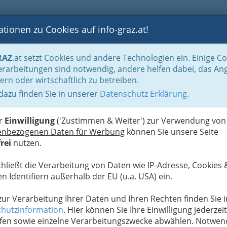
tionen zu Cookies auf info-graz.at!
B
F
G
B
GEN
LOGS
OTOS
ASTRONOMIE
RANCHEN
RAZ
.at setzt Cookies und andere Technologien ein. Einige C
rarbeitungen sind notwendig, andere helfen dabei, das An
ern oder wirtschaftlich zu betreiben.
 dazu finden Sie in unserer
Datenschutz Erklärung
.
D
er
Einwilligung
('Zustimmen & Weiter') zur Verwendung von
enbezogenen Daten für Werbung
können Sie unsere Seite
rei
nutzen.
chließt die Verarbeitung von Daten wie IP-Adresse, Cookies 
n Identifiern außerhalb der EU (u.a. USA) ein.
 zur Verarbeitung Ihrer Daten und Ihren Rechten finden Sie i
hutzinformation
. Hier können Sie Ihre Einwilligung jederzeit
fen sowie einzelne Verarbeitungszwecke abwählen. Notwen