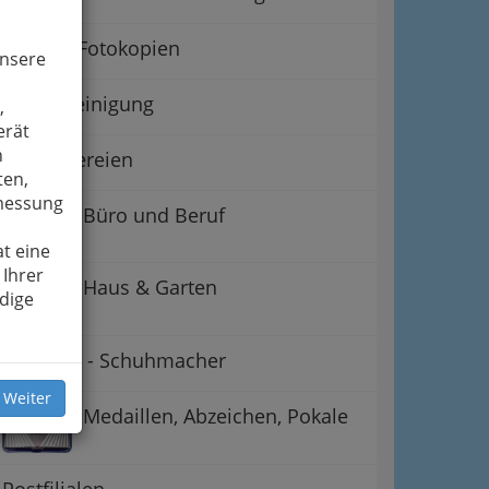
Fotos & Fotokopien
unsere
Kleiderreinigung
,
erät
n
Schneidereien
ten,
smessung
Büro und Beruf
t eine
 Ihrer
Haus & Garten
dige
Schuster - Schuhmacher
 Weiter
Medaillen, Abzeichen, Pokale
Postfilialen