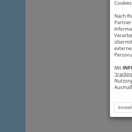
Cookies
Nach Ih
Partner
Informa
Verarbe
übermit
externe
Persona
Mit
INF
'trackin
Nutzung
Ausmaß 
Einste