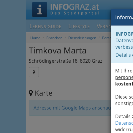
Informa
L
L
V
EBENS-GUIDE
IFESTYLE
ERANSTALTUN
INFOG
Home
Branchen
Dienstleistungen
Personenbetreuer
Datenve
verbess
Timkova Marta
Details
Schrödingerstraße 18, 8020 Graz
Mit Ihr
person
kostenf
Karte
Diese s
sonstige
Adresse mit Google Maps anschauen
Details
Datensc
widerru