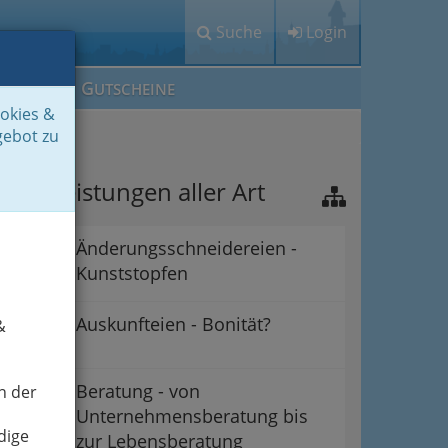
Suche
Login
M
G
EIN IG
UTSCHEINE
ookies &
gebot zu
ienstleistungen aller Art
Änderungsschneidereien -
Kunststopfen
Auskunfteien - Bonität?
&
Beratung - von
n der
Unternehmensberatung bis
dige
zur Lebensberatung