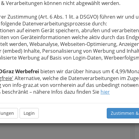
 & Verarbeitungen können nicht abgewählt werden.
rer Zustimmung (Art. 6 Abs. 1 lit. a DSGVO) führen wir und 
 folgende Datenverarbeitungsprozesse durch:
tionen auf einem Gerät speichern, abrufen und verarbeiten
iten von Geräteinformationen welche aktiv durch das Endg
telt werden, Webanalyse, Webseiten-Optimierung, Anzeige
r (embed) Inhalte, Personalisierung von Werbung und Inhal
lisierte Werbung auf Basis von Login-Daten, Werbeerfolg
OGraz Werbefrei
bieten wir darüber hinaus um € 4,99/Mona
gfreie'
Alternative, welche die Datenverarbeitungen im Zuge
 von info-graz.at von vornherein auf das unbedingt notwen
beschränkt – nähere Infos dazu finden Sie
hier
llungen
Login
Zustimmen &