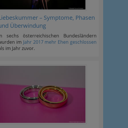
Liebeskummer – Symptome, Phasen
und Überwindung
In sechs österreichischen Bundesländern
wurden im
Jahr 2017 mehr Ehen geschlossen
als im Jahr zuvor.