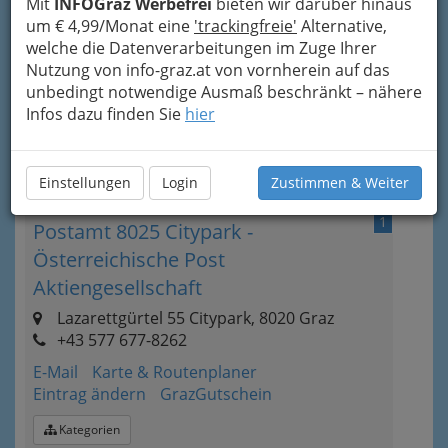
Existenz eines Universaldienstes sicherzustellen,
Mit
INFOGraz Werbefrei
bieten wir darüber hinaus
der eine flächendeckende Versorgung
um € 4,99/Monat eine
'trackingfreie'
Alternative,
ermöglicht. Bei diesen interessanten
welche die Datenverarbeitungen im Zuge Ihrer
Information hat uns
WikipediA
wieder einmal
Nutzung von info-graz.at von vornherein auf das
ausgeholfen, wo noch mehr nachzulesen ist.
unbedingt notwendige Ausmaß beschränkt – nähere
Infos dazu finden Sie
hier
Bezirksauswahl
Alle Bezirke
Einstellungen
Login
Zustimmen & Weiter
1
Postamt 8025 Citypark -
Österreichische Post
Aktiengesellschaft
Lazarettgürtel 55 Citypark, 8020 Graz
+43 577 677-8262
E-Mail
Karte & Routenplaner
Eintrag ändern
GrazGutschein
Kategorien