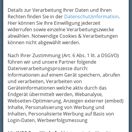
und teilweise Personen
(in Österreich mit
Details zur Verarbeitung Ihrer Daten und Ihren
Postbussen). Sie wurden in Europa meist
Rechten finden Sie in der
Datenschutzinformation
.
staatlich betrieben, inzwischen sind aber die
Hier können Sie Ihre Einwilligung jederzeit
staatlichen Logistikunternehmen oft privatisiert
widerrufen sowie einzelne Verarbeitungszwecke
oder auf dem Weg dahin, so z. B. in Deutschland.
abwählen. Notwendige Cookies & Verarbeitungen
Meist wird auch eine
Durchführung von
können nicht abgewählt werden.
Geldverkehr und Urkundengeschäften
(zum
Beispiel Identitätsnachweise) vorgenommen.
Nach Ihrer Zustimmung (Art. 6 Abs. 1 lit. a DSGVO)
Auch Fax, E-Mail, und andere Dienste werden oft
führen wir und unsere Partner folgende
von der Post angeboten.
Datenverarbeitungsprozesse durch:
Das Europäische Parlament hat am 31. Januar
Informationen auf einem Gerät speichern, abrufen
2008 die
vollständige Öffnung der Märkte
für
und verarbeiten, Verarbeiten von
Briefe unter 50 g beschlossen. Diese hat
bis
Geräteinformationen welche aktiv durch das
spätestens 1. Januar 2011
zu erfolgen, wobei
Endgerät übermittelt werden, Webanalyse,
für einige Länder – Griechenland, Luxemburg
Webseiten-Optimierung, Anzeigen externer (embed)
und fast alle der neuen EU-Länder – die
Inhalte, Personalisierung von Werbung und
Übergangsfrist bis 1. Januar 2013 ausgeweitet
Inhalten, Personalisierte Werbung auf Basis von
wurde. Es besteht für die Mitgliedstaaten auch
Login-Daten, Werbeerfolgsmessung
nach der Öffnung noch die Verpflichtung, die