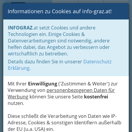
Toggle navi
Suche
Login
Menü
Informationen zu Cookies auf info-graz.at!
Home
Branchen
Dienstleistungen
Postfilialen
INFOGRAZ
.at setzt Cookies und andere
Technologien ein. Einige Cookies &
Datenverarbeitungen sind notwendig, andere
Postfilialen
helfen dabei, das Angebot zu verbessern oder
wirtschaftlich zu betreiben.
Der Begriff Post ist durch ein
500-jähriges
Details dazu finden Sie in unserer
Datenschutz
Briefmonopol
zu einem allgemeinen Wort der
Erklärung
.
deutschen Sprache geworden. Die „Post“ gehört
zu einem funktionsfähigen Gemeinwesen, was
seinen Niederschlag auch in Theater, Musik,
Mit Ihrer
Einwilligung
('Zustimmen & Weiter') zur
Malerei und Literatur gefunden hat. Mit der
Verwendung von
personenbezogenen Daten für
Aufhebung der Monopole für
Werbung
können Sie unsere Seite
kostenfrei
Telekommunikation und Briefe
löst sich die
nutzen.
enge inhaltliche Beziehung zur ehemals
staatlichen Postbehörde.
Diese schließt die Verarbeitung von Daten wie IP-
Adresse, Cookies & sonstigen Identifiern außerhalb
Die traditionellen Postunternehmen
befördern
der EU (u.a. USA) ein.
Nachrichten und Kleingüter, Postsendungen