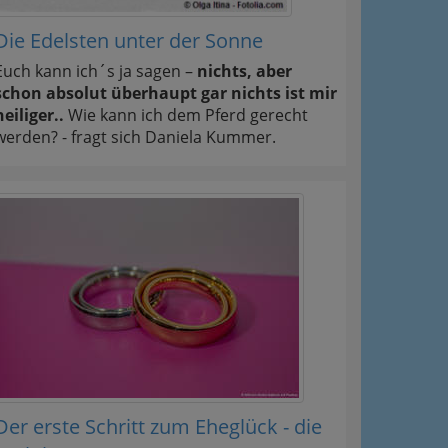
Die Edelsten unter der Sonne
Euch kann ich´s ja sagen –
nichts, aber
schon absolut überhaupt gar nichts ist mir
heiliger..
Wie kann ich dem Pferd gerecht
werden? - fragt sich Daniela Kummer.
Der erste Schritt zum Eheglück - die