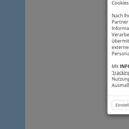
Cookies
Nach Ih
Partner
Informa
Verarbe
übermit
externe
Persona
Mit
INF
'trackin
Nutzung
Ausmaß 
Einste