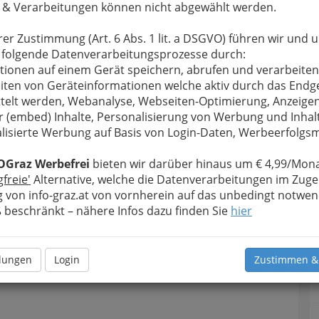
 & Verarbeitungen können nicht abgewählt werden.
rer Zustimmung (Art. 6 Abs. 1 lit. a DSGVO) führen wir und 
 folgende Datenverarbeitungsprozesse durch:
tionen auf einem Gerät speichern, abrufen und verarbeiten
iten von Geräteinformationen welche aktiv durch das Endg
telt werden, Webanalyse, Webseiten-Optimierung, Anzeige
r (embed) Inhalte, Personalisierung von Werbung und Inhal
lisierte Werbung auf Basis von Login-Daten, Werbeerfolg
OGraz Werbefrei
bieten wir darüber hinaus um € 4,99/Mona
gfreie'
Alternative, welche die Datenverarbeitungen im Zuge
 von info-graz.at von vornherein auf das unbedingt notwen
beschränkt – nähere Infos dazu finden Sie
hier
llungen
Login
Zustimmen &