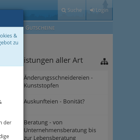
Suche
Login
M
G
EIN IG
UTSCHEINE
ookies &
gebot zu
ienstleistungen aller Art
Änderungsschneidereien -
Kunststopfen
Auskunfteien - Bonität?
&
Beratung - von
n der
Unternehmensberatung bis
dige
zur Lebensberatung