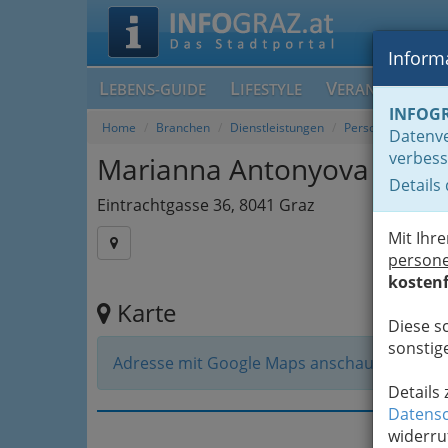
Informa
L
L
V
EBENS-GUIDE
IFESTYLE
ERANSTALTUN
INFOG
Home
Branchen
Dienstleistungen
Personenbetreuer
Datenve
verbess
Marianna Antonyova
Details
Eintrachtgasse 36, 8041 Graz
Mit Ihr
person
kostenf
Karte
Diese s
sonstige
Adresse mit Google Maps anschauen
Details
Datensc
widerru