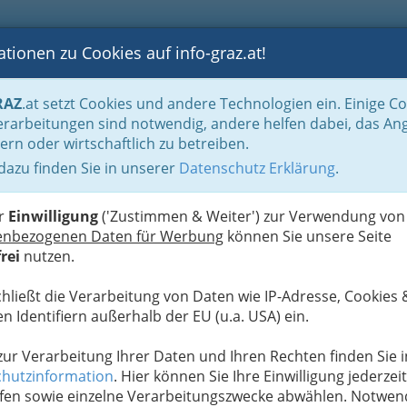
tionen zu Cookies auf info-graz.at!
B
F
G
B
GEN
LOGS
OTOS
ASTRONOMIE
RANCHEN
RAZ
.at setzt Cookies und andere Technologien ein. Einige C
rarbeitungen sind notwendig, andere helfen dabei, das An
ern oder wirtschaftlich zu betreiben.
 dazu finden Sie in unserer
Datenschutz Erklärung
.
D
er
Einwilligung
('Zustimmen & Weiter') zur Verwendung von
enbezogenen Daten für Werbung
können Sie unsere Seite
rei
nutzen.
chließt die Verarbeitung von Daten wie IP-Adresse, Cookies 
n Identifiern außerhalb der EU (u.a. USA) ein.
 zur Verarbeitung Ihrer Daten und Ihren Rechten finden Sie i
hutzinformation
. Hier können Sie Ihre Einwilligung jederzeit
fen sowie einzelne Verarbeitungszwecke abwählen. Notwen