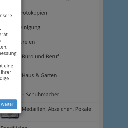
Fotos & Fotokopien
unsere
Kleiderreinigung
,
erät
n
Schneidereien
ten,
smessung
Büro und Beruf
t eine
 Ihrer
Haus & Garten
dige
Schuster - Schuhmacher
 Weiter
Medaillen, Abzeichen, Pokale
Postfilialen