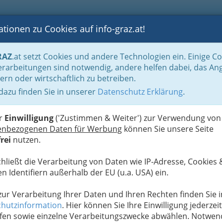
tionen zu Cookies auf info-graz.at!
B
F
G
B
GEN
LOGS
OTOS
ASTRONOMIE
RANCHEN
RAZ
.at setzt Cookies und andere Technologien ein. Einige C
ne
Reiten
rarbeitungen sind notwendig, andere helfen dabei, das An
ern oder wirtschaftlich zu betreiben.
 Styria
 dazu finden Sie in unserer
Datenschutz Erklärung
.
S
er
Einwilligung
('Zustimmen & Weiter') zur Verwendung von
enbezogenen Daten für Werbung
können Sie unsere Seite
rei
nutzen.
chließt die Verarbeitung von Daten wie IP-Adresse, Cookies 
n Identifiern außerhalb der EU (u.a. USA) ein.
 zur Verarbeitung Ihrer Daten und Ihren Rechten finden Sie i
hutzinformation
. Hier können Sie Ihre Einwilligung jederzeit
fen sowie einzelne Verarbeitungszwecke abwählen. Notwen