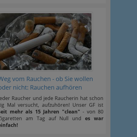
Weg vom Rauchen - ob Sie wollen
oder nicht: Rauchen aufhören
Jeder Raucher und jede Raucherin hat schon
zig Mal versucht, aufzuhören! Unser GF ist
seit mehr als 15 Jahren "clean"
- von 80
Zigaretten am Tag auf Null und
es war
einfach!