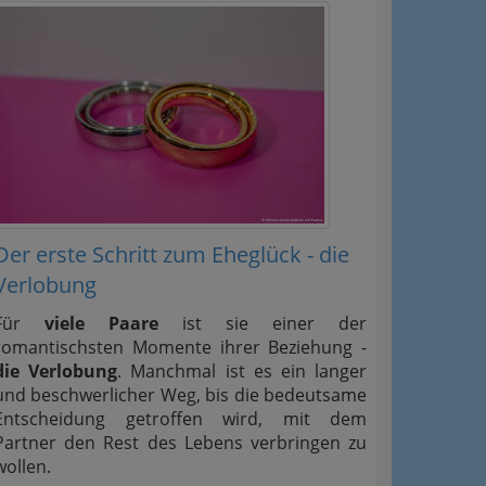
Der erste Schritt zum Eheglück - die
Verlobung
Für
viele Paare
ist sie einer der
romantischsten Momente ihrer Beziehung -
die Verlobung
. Manchmal ist es ein langer
und beschwerlicher Weg, bis die bedeutsame
Entscheidung getroffen wird, mit dem
Partner den Rest des Lebens verbringen zu
wollen.