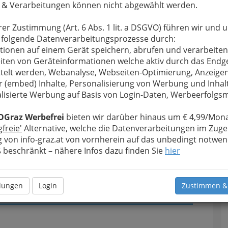
 & Verarbeitungen können nicht abgewählt werden.
u bewahren
, verwenden wir an dieser Stelle zur
rer Zustimmung (Art. 6 Abs. 1 lit. a DSGVO) führen wir und 
Formular. Ihre Nachricht wird nach dem Absenden
 folgende Datenverarbeitungsprozesse durch:
ereitergesellschaft Styria weitergeleitet.
tionen auf einem Gerät speichern, abrufen und verarbeiten
iten von Geräteinformationen welche aktiv durch das Endg
Meine Nachricht
telt werden, Webanalyse, Webseiten-Optimierung, Anzeige
r (embed) Inhalte, Personalisierung von Werbung und Inhal
lisierte Werbung auf Basis von Login-Daten, Werbeerfolg
OGraz Werbefrei
bieten wir darüber hinaus um € 4,99/Mona
gfreie'
Alternative, welche die Datenverarbeitungen im Zuge
 von info-graz.at von vornherein auf das unbedingt notwen
beschränkt – nähere Infos dazu finden Sie
hier
Meine Nachricht senden
llungen
Login
Zustimmen &