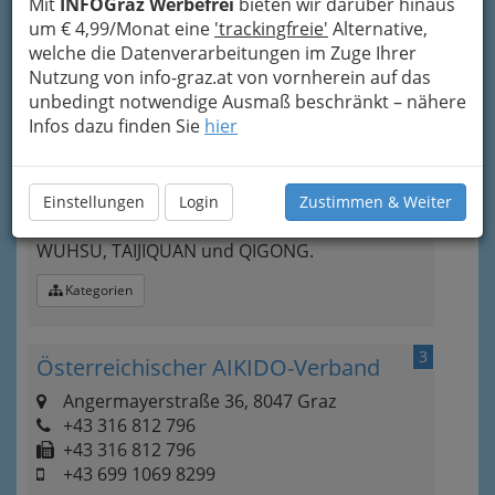
Mit
INFOGraz Werbefrei
bieten wir darüber hinaus
um € 4,99/Monat eine
'trackingfreie'
Alternative,
Neugierig?
welche die Datenverarbeitungen im Zuge Ihrer
Nutzung von info-graz.at von vornherein auf das
unbedingt notwendige Ausmaß beschränkt – nähere
„Leben heißt Bewegung. Bewegung des
Infos dazu finden Sie
hier
Körpers und Bewegung der Energie. Die
Energie im Körper soll fließen – und ebenso
harmonisch fließend sollen die Bewegungen
der traditionellen chinesischen Körperkunst
Einstellungen
Login
Zustimmen & Weiter
sein.“ (Dr.Xiaoqiu LI) Kurse & Seminare für
WUHSU, TAIJIQUAN und QIGONG.
Kategorien
3
Österreichischer AIKIDO-Verband
Angermayerstraße 36, 8047 Graz
+43 316 812 796
+43 316 812 796
+43 699 1069 8299