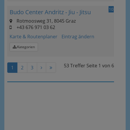
10
Budo Center Andritz - Jiu - Jitsu
Rotmoosweg 31, 8045 Graz
+43 676 971 03 62
Karte & Routenplaner
Eintrag ändern
Kategorien
53 Treffer
Seite
1
von
6
1
2
3