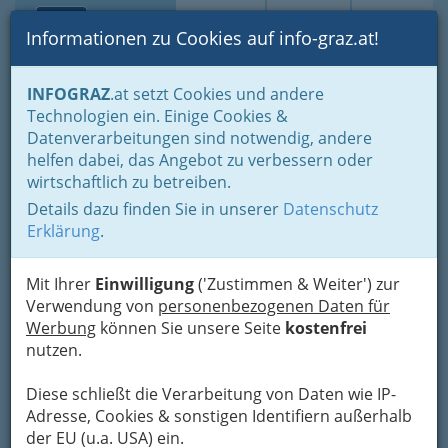
Toggle navi
Suche
Login
Menü
Informationen zu Cookies auf info-graz.at!
Home
Branchen
Freizeit & Sport
Sport
Sportvereine
INFOGRAZ
.at setzt Cookies und andere
Kampfsportarten
Technologien ein. Einige Cookies &
Datenverarbeitungen sind notwendig, andere
Nav
Kampfsportarten - Vereine
helfen dabei, das Angebot zu verbessern oder
wirtschaftlich zu betreiben.
und Clubs
Details dazu finden Sie in unserer
Datenschutz
Erklärung
.
Bezirksauswahl
Mit Ihrer
Einwilligung
('Zustimmen & Weiter') zur
Alle Bezirke
Verwendung von
personenbezogenen Daten für
Werbung
können Sie unsere Seite
kostenfrei
1
nutzen.
Taiji – Qigong – Entspannung Dr.
Isabella & DI Kurt Assam
Diese schließt die Verarbeitung von Daten wie IP-
Walter-Semetkowski-Weg 16,
Adresse, Cookies & sonstigen Identifiern außerhalb
8010 Graz
der EU (u.a. USA) ein.