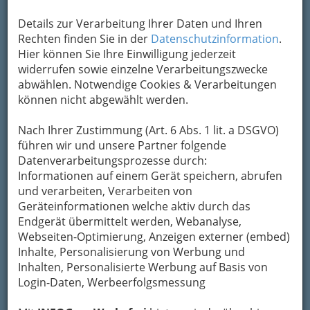
+43 676 4042 040
Details zur Verarbeitung Ihrer Daten und Ihren
Rechten finden Sie in der
Datenschutzinformation
.
Hier können Sie Ihre Einwilligung jederzeit
Taiji
und
Qigong
sind Überbegriffe und
widerrufen sowie einzelne Verarbeitungszwecke
umfaßen eine Vielzahl von Übungen, die der
abwählen. Notwendige Cookies & Verarbeitungen
Verbesserung und Verlängerung des Lebens
können nicht abgewählt werden.
dienen. Es bedeutet durch achtsames Üben
die Lebenskraft zu stärken und die
körperlich-
Nach Ihrer Zustimmung (Art. 6 Abs. 1 lit. a DSGVO)
geistige-seelische Energie
zu harmonisieren.
führen wir und unsere Partner folgende
Seminare & Kurse
für TAIJIQUAN, QIGONG
Datenverarbeitungsprozesse durch:
und ENTSPANNUNG siehe
Aktuelle Seminare
.
Informationen auf einem Gerät speichern, abrufen
Kategorien
und verarbeiten, Verarbeiten von
Geräteinformationen welche aktiv durch das
Endgerät übermittelt werden, Webanalyse,
2
Dr. Xiaoqiu LI - Leben heißt
Webseiten-Optimierung, Anzeigen externer (embed)
Inhalte, Personalisierung von Werbung und
Bewegung
Inhalten, Personalisierte Werbung auf Basis von
Landweg 19, 8046 Graz- Stattegg
Login-Daten, Werbeerfolgsmessung
+43 316 698 888
+43 664 2526 600