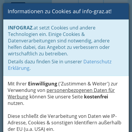
Toggle navi
Suche
Login
Menü
Informationen zu Cookies auf info-graz.at!
Home
Gastronomie
Imbiss & Zustelldienste
INFOGRAZ
.at setzt Cookies und andere
Lieferservice Pizza Graz und Umgebung - Pizzazustelldienste
Technologien ein. Einige Cookies &
China Restaurant BaiLe -
Datenverarbeitungen sind notwendig, andere
Nav
helfen dabei, das Angebot zu verbessern oder
Guang Li
wirtschaftlich zu betreiben.
Details dazu finden Sie in unserer
Datenschutz
Georgigasse 56, 8020 Graz
Erklärung
.
+43 316 573 820
+43 699 1264 5697
Mit Ihrer
Einwilligung
('Zustimmen & Weiter') zur
Verwendung von
personenbezogenen Daten für
Werbung
können Sie unsere Seite
kostenfrei
Online-Bestellservice
nutzen.
Karte
Diese schließt die Verarbeitung von Daten wie IP-
Adresse, Cookies & sonstigen Identifiern außerhalb
der EU (u.a. USA) ein.