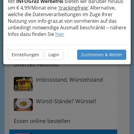
Mit
INFOGraz Werbefrei
bieten wir darüber hinaus
Imbiss & Zustelldienste
um € 4,99/Monat eine
'trackingfreie'
Alternative,
welche die Datenverarbeitungen im Zuge Ihrer
Nutzung von info-graz.at von vornherein auf das
McDonalds Graz und
unbedingt notwendige Ausmaß beschränkt – nähere
Umgebung, Burger King & Co.
Infos dazu finden Sie
hier
Kebab - Döner
Einstellungen
Login
Zustimmen & Weiter
Diverses Fastfood
Imbissstand, Würstelstand
Würstl-Stände? Würstel!
Essen online bestellen