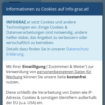
Toggle navi
Suche
Login
Menü
Informationen zu Cookies auf info-graz.at!
Home
Branchen
Bauen - der Weg zum eigenen Haus
INFOGRAZ
.at setzt Cookies und andere
Reinigung & Service
Technologien ein. Einige Cookies &
Rauchfangkehrer und Rauchfangkehrerinnen
Datenverarbeitungen sind notwendig, andere
Plank Peter
Nav
helfen dabei, das Angebot zu verbessern oder
wirtschaftlich zu betreiben.
Föllinger Straße 13, 8044 Graz
Details dazu finden Sie in unserer
Datenschutz
+43 316 392 303
Erklärung
.
+43 316 392 303
Mit Ihrer
Einwilligung
('Zustimmen & Weiter') zur
Verwendung von
personenbezogenen Daten für
Werbung
können Sie unsere Seite
kostenfrei
Karte
nutzen.
Diese schließt die Verarbeitung von Daten wie IP-
Adresse mit Google Maps anschauen
Adresse, Cookies & sonstigen Identifiern außerhalb
der EU (u.a. USA) ein.