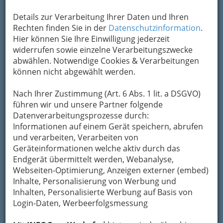
Kontaktaufnahme
Details zur Verarbeitung Ihrer Daten und Ihren
Rechten finden Sie in der
Datenschutzinformation
.
Um die Info-Graz Firmen
vor Spam-Mails zu
Hier können Sie Ihre Einwilligung jederzeit
bewahren
, verwenden wir an dieser Stelle zur
widerrufen sowie einzelne Verarbeitungszwecke
Übermittlung Ihrer Nachricht ein sicheres
abwählen. Notwendige Cookies & Verarbeitungen
Formular. Ihre Nachricht wird nach dem
können nicht abgewählt werden.
Absenden umgehend per Mail an das
Unternehmen Plank Peter weitergeleitet.
Nach Ihrer Zustimmung (Art. 6 Abs. 1 lit. a DSGVO)
Mein Name
führen wir und unsere Partner folgende
Datenverarbeitungsprozesse durch:
Informationen auf einem Gerät speichern, abrufen
und verarbeiten, Verarbeiten von
Meine Email Adresse
Geräteinformationen welche aktiv durch das
Endgerät übermittelt werden, Webanalyse,
Webseiten-Optimierung, Anzeigen externer (embed)
Mein Betreff
Inhalte, Personalisierung von Werbung und
Inhalten, Personalisierte Werbung auf Basis von
Login-Daten, Werbeerfolgsmessung
Meine Nachricht