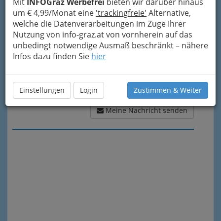
Mit
INFOGraz Werbefrei
bieten wir darüber hinaus
um € 4,99/Monat eine
'trackingfreie'
Alternative,
welche die Datenverarbeitungen im Zuge Ihrer
Nutzung von info-graz.at von vornherein auf das
unbedingt notwendige Ausmaß beschränkt – nähere
Infos dazu finden Sie
hier
Einstellungen
Login
Zustimmen & Weiter
Meine Nachricht senden