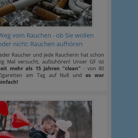
Weg vom Rauchen - ob Sie wollen
oder nicht: Rauchen aufhören
Jeder Raucher und jede Raucherin hat schon
zig Mal versucht, aufzuhören! Unser GF ist
seit mehr als 15 Jahren "clean"
- von 80
Zigaretten am Tag auf Null und
es war
einfach!