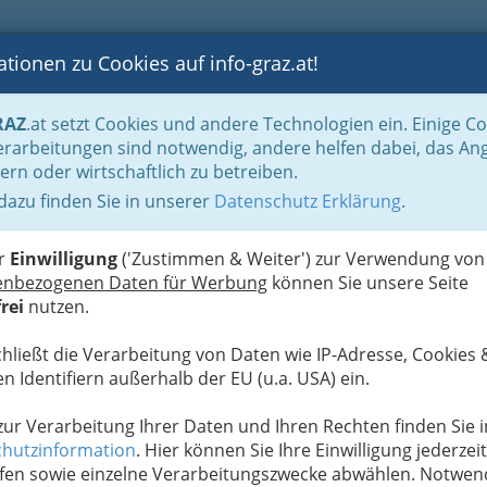
tionen zu Cookies auf info-graz.at!
B
F
G
B
GEN
LOGS
OTOS
ASTRONOMIE
RANCHEN
RAZ
.at setzt Cookies und andere Technologien ein. Einige C
Reinigung & Service
Rauchfangkehrer und Rauchfangkehrerinnen
rarbeitungen sind notwendig, andere helfen dabei, das An
ern oder wirtschaftlich zu betreiben.
 dazu finden Sie in unserer
Datenschutz Erklärung
.
N
er
Einwilligung
('Zustimmen & Weiter') zur Verwendung von
enbezogenen Daten für Werbung
können Sie unsere Seite
rei
nutzen.
chließt die Verarbeitung von Daten wie IP-Adresse, Cookies 
n Identifiern außerhalb der EU (u.a. USA) ein.
 zur Verarbeitung Ihrer Daten und Ihren Rechten finden Sie i
hutzinformation
. Hier können Sie Ihre Einwilligung jederzeit
fen sowie einzelne Verarbeitungszwecke abwählen. Notwen