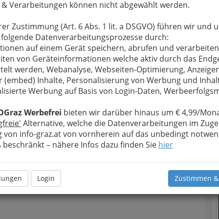
 & Verarbeitungen können nicht abgewählt werden.
u bewahren
, verwenden wir an dieser Stelle zur
Formular. Ihre Nachricht wird nach dem Absenden
rer Zustimmung (Art. 6 Abs. 1 lit. a DSGVO) führen wir und 
r Erich Wolf weitergeleitet.
 folgende Datenverarbeitungsprozesse durch:
tionen auf einem Gerät speichern, abrufen und verarbeiten
Meine Nachricht
iten von Geräteinformationen welche aktiv durch das Endg
telt werden, Webanalyse, Webseiten-Optimierung, Anzeige
r (embed) Inhalte, Personalisierung von Werbung und Inhal
lisierte Werbung auf Basis von Login-Daten, Werbeerfolg
OGraz Werbefrei
bieten wir darüber hinaus um € 4,99/Mona
gfreie'
Alternative, welche die Datenverarbeitungen im Zuge
 von info-graz.at von vornherein auf das unbedingt notwen
T
beschränkt – nähere Infos dazu finden Sie
hier
Meine Nachricht senden
N
llungen
Login
Zustimmen &