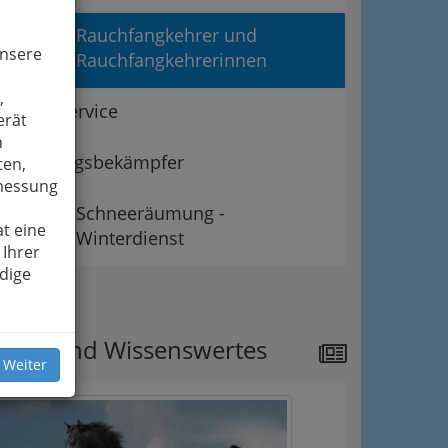
Rauchfangkehrer und
unsere
Rauchfangkehrerinnen
,
Ölofenservice
erät
n
Schädlingsbekämpfer
ten,
smessung
Schneeräumung -
t eine
Winterdienst
 Ihrer
dige
ipps
ews und Wissenswertes
 Weiter