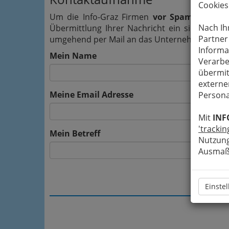
Cookies
Um die Info-Graz Firmen
vor Spam-Mails z
Nach Ih
Übermittlung Ihrer Nachricht ein sicheres 
Partner
umgehend per Mail an das Unternehmen Rauchf
Informa
Mein Name
Verarbe
übermit
externe
Meine Email Adresse
Persona
Mit
INF
'trackin
Mein Betreff
Nutzung
Ausmaß 
Einste