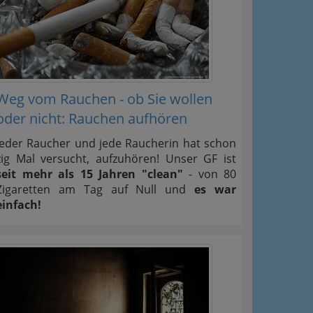
Weg vom Rauchen - ob Sie wollen
oder nicht: Rauchen aufhören
Jeder Raucher und jede Raucherin hat schon
zig Mal versucht, aufzuhören! Unser GF ist
seit mehr als 15 Jahren "clean"
- von 80
Zigaretten am Tag auf Null und
es war
einfach!