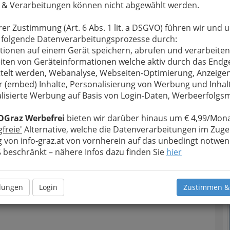
 & Verarbeitungen können nicht abgewählt werden.
u bewahren
, verwenden wir an dieser Stelle zur
rer Zustimmung (Art. 6 Abs. 1 lit. a DSGVO) führen wir und 
Formular. Ihre Nachricht wird nach dem Absenden
 folgende Datenverarbeitungsprozesse durch:
angkehrer Dörffel Günther weitergeleitet.
tionen auf einem Gerät speichern, abrufen und verarbeiten
Meine Nachricht
iten von Geräteinformationen welche aktiv durch das Endg
telt werden, Webanalyse, Webseiten-Optimierung, Anzeige
r (embed) Inhalte, Personalisierung von Werbung und Inhal
lisierte Werbung auf Basis von Login-Daten, Werbeerfolg
OGraz Werbefrei
bieten wir darüber hinaus um € 4,99/Mona
gfreie'
Alternative, welche die Datenverarbeitungen im Zuge
 von info-graz.at von vornherein auf das unbedingt notwen
T
beschränkt – nähere Infos dazu finden Sie
hier
N
Meine Nachricht senden
llungen
Login
Zustimmen &