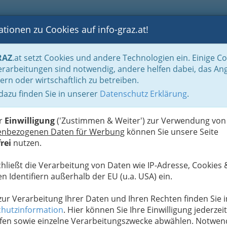
tionen zu Cookies auf info-graz.at!
B
F
G
B
GEN
LOGS
OTOS
ASTRONOMIE
RANCHEN
RAZ
.at setzt Cookies und andere Technologien ein. Einige C
Reinigung & Service
Rauchfangkehrer und Rauchfangkehrerinnen
rarbeitungen sind notwendig, andere helfen dabei, das An
ern oder wirtschaftlich zu betreiben.
auchfangkehrermeister
 dazu finden Sie in unserer
Datenschutz Erklärung
.
N
er
Einwilligung
('Zustimmen & Weiter') zur Verwendung von
enbezogenen Daten für Werbung
können Sie unsere Seite
rei
nutzen.
chließt die Verarbeitung von Daten wie IP-Adresse, Cookies 
n Identifiern außerhalb der EU (u.a. USA) ein.
 zur Verarbeitung Ihrer Daten und Ihren Rechten finden Sie i
hutzinformation
. Hier können Sie Ihre Einwilligung jederzeit
fen sowie einzelne Verarbeitungszwecke abwählen. Notwen