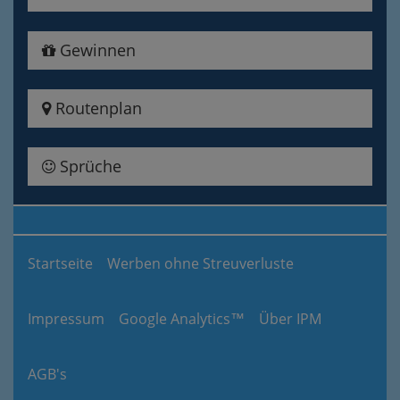
Gewinnen
Routenplan
Sprüche
Startseite
Werben ohne Streuverluste
Impressum
Google Analytics™
Über IPM
AGB's