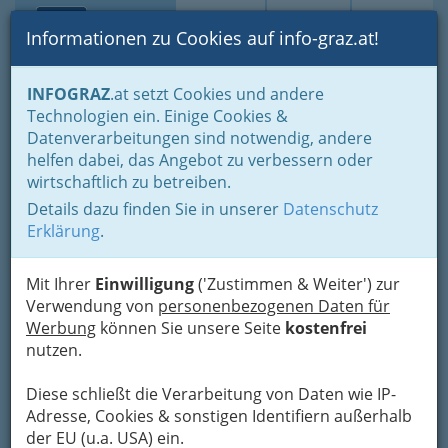
Toggle navi
Suche
Login
Menü
Informationen zu Cookies auf info-graz.at!
Home
Branchen
Bauen - der Weg zum eigenen Haus
INFOGRAZ
.at setzt Cookies und andere
Reinigung & Service
Technologien ein. Einige Cookies &
Rauchfangkehrer und Rauchfangkehrerinnen
Datenverarbeitungen sind notwendig, andere
Jaklitsch Bernd
Nav
helfen dabei, das Angebot zu verbessern oder
wirtschaftlich zu betreiben.
Feldkirchner Weg 100, 8055 Graz
Details dazu finden Sie in unserer
Datenschutz
+43 316 294 920
Erklärung
.
+43 316 294 920
Mit Ihrer
Einwilligung
('Zustimmen & Weiter') zur
Verwendung von
personenbezogenen Daten für
Werbung
können Sie unsere Seite
kostenfrei
Karte
nutzen.
Diese schließt die Verarbeitung von Daten wie IP-
Adresse mit Google Maps anschauen
Adresse, Cookies & sonstigen Identifiern außerhalb
der EU (u.a. USA) ein.