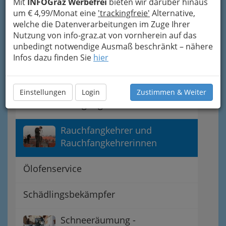
Mit
INFOGraz Werbefrei
bieten wir darüber hinaus
Polstermöbelreinigung
um € 4,99/Monat eine
'trackingfreie'
Alternative,
welche die Datenverarbeitungen im Zuge Ihrer
Nutzung von info-graz.at von vornherein auf das
Teppichreinigung
unbedingt notwendige Ausmaß beschränkt – nähere
Infos dazu finden Sie
hier
Abfallentsorgung
Einstellungen
Login
Zustimmen & Weiter
Bettfederreinigung
Rauchfangkehrer und
Rauchfangkehrerinnen
Ölofenservice
Schädlingsbekämpfer
Schneeräumung -