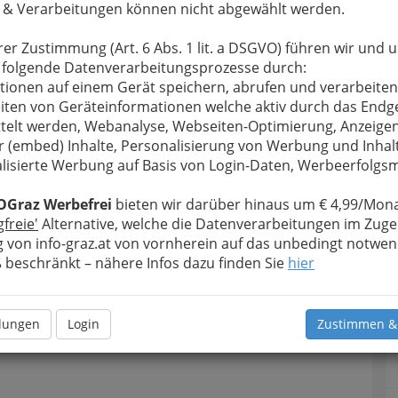
 & Verarbeitungen können nicht abgewählt werden.
u bewahren
, verwenden wir an dieser Stelle zur
Formular. Ihre Nachricht wird nach dem Absenden
rer Zustimmung (Art. 6 Abs. 1 lit. a DSGVO) führen wir und 
TEC GmbH weitergeleitet.
 folgende Datenverarbeitungsprozesse durch:
Meine Nachricht
tionen auf einem Gerät speichern, abrufen und verarbeiten
iten von Geräteinformationen welche aktiv durch das Endg
telt werden, Webanalyse, Webseiten-Optimierung, Anzeige
r (embed) Inhalte, Personalisierung von Werbung und Inhal
lisierte Werbung auf Basis von Login-Daten, Werbeerfolg
OGraz Werbefrei
bieten wir darüber hinaus um € 4,99/Mona
gfreie'
Alternative, welche die Datenverarbeitungen im Zuge
 von info-graz.at von vornherein auf das unbedingt notwen
beschränkt – nähere Infos dazu finden Sie
hier
Meine Nachricht senden
llungen
Login
Zustimmen &