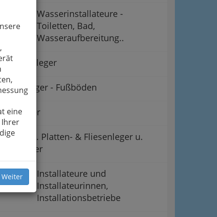
Wasserinstallateure -
Toiletten, Bad,
unsere
Wasseraufbereitung..
,
erät
Belagverleger
n
ten,
Bodenleger - Fußböden
smessung
t eine
Drechsler
 Ihrer
dige
Hafner u. Platten- & Fliesenleger u.
Keramiker
Installateure und
 Weiter
Installateurinnen,
Installationsbetriebe