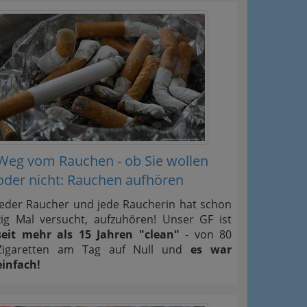
Weg vom Rauchen - ob Sie wollen
oder nicht: Rauchen aufhören
Jeder Raucher und jede Raucherin hat schon
zig Mal versucht, aufzuhören! Unser GF ist
seit mehr als 15 Jahren "clean"
- von 80
Zigaretten am Tag auf Null und
es war
einfach!