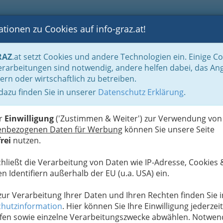
tionen zu Cookies auf info-graz.at!
B
F
G
B
GEN
LOGS
OTOS
ASTRONOMIE
RANCHEN
RAZ
.at setzt Cookies und andere Technologien ein. Einige C
Sanitär- u. Heizungs- & Lüftungstechniker
rarbeitungen sind notwendig, andere helfen dabei, das An
ern oder wirtschaftlich zu betreiben.
 dazu finden Sie in unserer
Datenschutz Erklärung
.
N
er
Einwilligung
('Zustimmen & Weiter') zur Verwendung von
enbezogenen Daten für Werbung
können Sie unsere Seite
rei
nutzen.
chließt die Verarbeitung von Daten wie IP-Adresse, Cookies 
n Identifiern außerhalb der EU (u.a. USA) ein.
 zur Verarbeitung Ihrer Daten und Ihren Rechten finden Sie i
hutzinformation
. Hier können Sie Ihre Einwilligung jederzeit
fen sowie einzelne Verarbeitungszwecke abwählen. Notwen