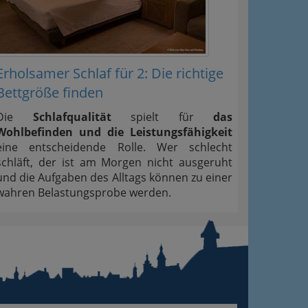
Erholsamer Schlaf für 2: Die richtige
Bettgröße finden
Die
Schlafqualität
spielt für
das
Wohlbefinden und die Leistungsfähigkeit
eine entscheidende Rolle. Wer schlecht
schläft, der ist am Morgen nicht ausgeruht
und die Aufgaben des Alltags können zu einer
wahren Belastungsprobe werden.