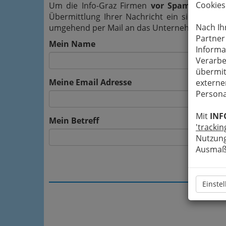
Cookies
Um die Info-Graz Firmen
vor Spam-Mails z
Übermittlung Ihrer Nachricht ein sicheres 
Nach Ih
umgehend per Mail an das Unternehmen A&O 
Partner
Mein Name
Informa
Verarbe
übermit
Meine Email Adresse
externe
Persona
Mit
INF
Mein Betreff
'trackin
Nutzung
Ausmaß 
Einste