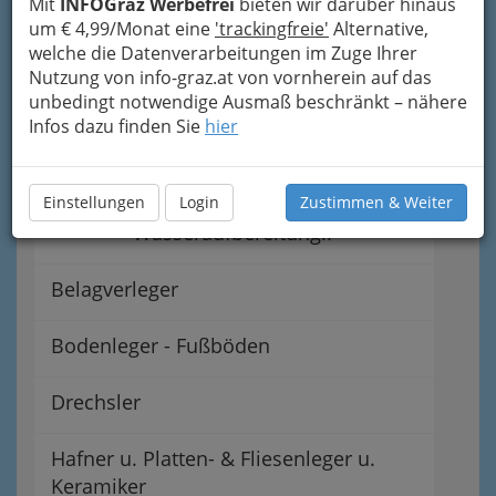
Mit
INFOGraz Werbefrei
bieten wir darüber hinaus
Gasinstallateure /
um € 4,99/Monat eine
'trackingfreie'
Alternative,
Gasinstallateurinnen
welche die Datenverarbeitungen im Zuge Ihrer
Nutzung von info-graz.at von vornherein auf das
Glaser bzw. Glaserin in Graz
unbedingt notwendige Ausmaß beschränkt – nähere
und Umgebung
Infos dazu finden Sie
hier
Wasserinstallateure -
Einstellungen
Toiletten, Bad,
Login
Zustimmen & Weiter
Wasseraufbereitung..
Belagverleger
Bodenleger - Fußböden
Drechsler
Hafner u. Platten- & Fliesenleger u.
Keramiker