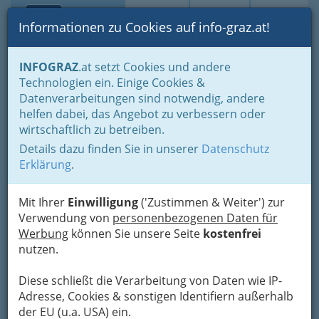
Toggle navi
Suche
Login
Menü
Informationen zu Cookies auf info-graz.at!
Home
Branchen
Wohnen & Einrichten
Handwerker
INFOGRAZ
.at setzt Cookies und andere
Sanitär- u. Heizungs- & Lüftungstechniker
Technologien ein. Einige Cookies &
Aydin Celik
Datenverarbeitungen sind notwendig, andere
Nav
helfen dabei, das Angebot zu verbessern oder
Kernstockgasse 20, 8020 Graz
wirtschaftlich zu betreiben.
Details dazu finden Sie in unserer
Datenschutz
Erklärung
.
Karte
Mit Ihrer
Einwilligung
('Zustimmen & Weiter') zur
Verwendung von
personenbezogenen Daten für
Werbung
können Sie unsere Seite
kostenfrei
Karte anzeigen
nutzen.
Diese schließt die Verarbeitung von Daten wie IP-
Adresse, Cookies & sonstigen Identifiern außerhalb
der EU (u.a. USA) ein.