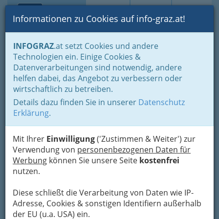
Toggle navi
Suche
Login
Menü
Informationen zu Cookies auf info-graz.at!
Home
Branchen
Wohnen & Einrichten
Handwerker
INFOGRAZ
.at setzt Cookies und andere
Sanitär- u. Heizungs- & Lüftungstechniker
Technologien ein. Einige Cookies &
Otto Wohlkönig
Datenverarbeitungen sind notwendig, andere
Nav
helfen dabei, das Angebot zu verbessern oder
Rohrbachhöhe 35, 8010 Graz
wirtschaftlich zu betreiben.
+43 664 592 17 33
Details dazu finden Sie in unserer
Datenschutz
Erklärung
.
Mit Ihrer
Einwilligung
('Zustimmen & Weiter') zur
Karte
Verwendung von
personenbezogenen Daten für
Werbung
können Sie unsere Seite
kostenfrei
nutzen.
Karte anzeigen
Diese schließt die Verarbeitung von Daten wie IP-
Adresse, Cookies & sonstigen Identifiern außerhalb
der EU (u.a. USA) ein.