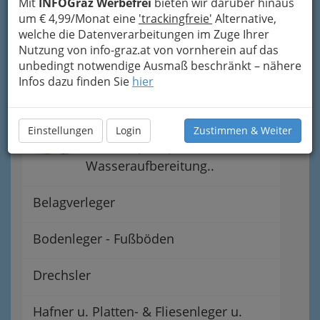
Mit
INFOGraz Werbefrei
bieten wir darüber hinaus
um € 4,99/Monat eine
'trackingfreie'
Alternative,
Gasinstallateure /
welche die Datenverarbeitungen im Zuge Ihrer
Gasinstallateurinnen
Nutzung von info-graz.at von vornherein auf das
unbedingt notwendige Ausmaß beschränkt – nähere
Glaser bzw. Glaserin in Graz
Infos dazu finden Sie
hier
und Umgebung
Wasserinstallateure -
Einstellungen
Login
Zustimmen & Weiter
Toiletten, Bad,
Wasseraufbereitung..
Belagverleger
Bodenleger - Fußböden
Drechsler
Hafner u. Platten- & Fliesenleger u.