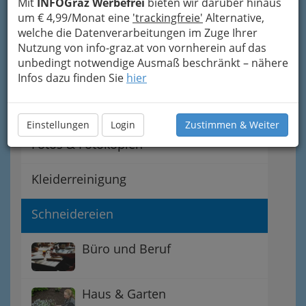
Mit
INFOGraz Werbefrei
bieten wir darüber hinaus
um € 4,99/Monat eine
'trackingfreie'
Alternative,
Auskunfteien - Bonität?
welche die Datenverarbeitungen im Zuge Ihrer
Nutzung von info-graz.at von vornherein auf das
unbedingt notwendige Ausmaß beschränkt – nähere
Beratung - von
Infos dazu finden Sie
hier
Unternehmensberatung bis
zur Lebensberatung
Einstellungen
Login
Zustimmen & Weiter
Fotos & Fotokopien
Kleiderreinigung
Schneidereien
Büro und Beruf
Haus & Garten