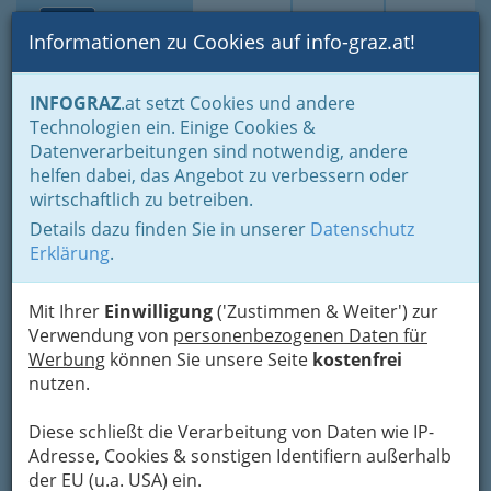
Toggle navi
Suche
Login
Menü
Informationen zu Cookies auf info-graz.at!
Home
Branchen
Dienstleistungen
Schneidereien
INFOGRAZ
.at setzt Cookies und andere
Technologien ein. Einige Cookies &
Maria Pall
Nav
Datenverarbeitungen sind notwendig, andere
helfen dabei, das Angebot zu verbessern oder
Stiftingtalstraße 301, 8010 Graz
wirtschaftlich zu betreiben.
+43 316 391 858
Details dazu finden Sie in unserer
Datenschutz
Erklärung
.
Mit Ihrer
Einwilligung
('Zustimmen & Weiter') zur
Karte
Verwendung von
personenbezogenen Daten für
Werbung
können Sie unsere Seite
kostenfrei
Adresse mit Google Maps anschauen
nutzen.
Diese schließt die Verarbeitung von Daten wie IP-
Adresse, Cookies & sonstigen Identifiern außerhalb
der EU (u.a. USA) ein.