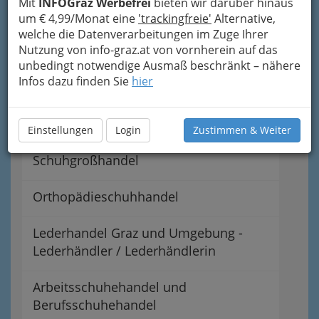
Mit
INFOGraz Werbefrei
bieten wir darüber hinaus
um € 4,99/Monat eine
'trackingfreie'
Alternative,
Navigation
welche die Datenverarbeitungen im Zuge Ihrer
Nutzung von info-graz.at von vornherein auf das
unbedingt notwendige Ausmaß beschränkt – nähere
Schuhzubehörhandel
Infos dazu finden Sie
hier
Schuhhandel - schöne und gesunde
Schuhe für Sie
Einstellungen
Login
Zustimmen & Weiter
Schuhgroßhandel
Orthopädieschuhhandel
Lederhandel Graz und Umgebung -
Lederhändler / Lederhändlerin
Arbeitsschuhehandel und
Berufsschuhehandel