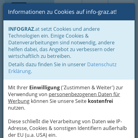
Toggle navi
Suche
Login
Menü
Informationen zu Cookies auf info-graz.at!
Home
Branchen
Einkaufen & Schenken - der Handel
INFOGRAZ
.at setzt Cookies und andere
Der Handel nach WKO-Gliederung
Technologien ein. Einige Cookies &
Schuhhandel - Händler und Händlerinnen - Gesundheit und
Datenverarbeitungen sind notwendig, andere
Schönheit Ihrer Füße
helfen dabei, das Angebot zu verbessern oder
Nav
wirtschaftlich zu betreiben.
Schuhhandel - Händler und
Details dazu finden Sie in unserer
Datenschutz
Händlerinnen - Gesundheit
Erklärung
.
und Schönheit Ihrer Füße
Mit Ihrer
Einwilligung
('Zustimmen & Weiter') zur
Das Wort Schuh (aus althochdeutsch scuoh)
Verwendung von
personenbezogenen Daten für
bezeichnet eine Fußbekleidung mit einer meist
Werbung
können Sie unsere Seite
kostenfrei
festen Sohle, die primär dem
Schutz der Füße
nutzen.
dient.
Diese schließt die Verarbeitung von Daten wie IP-
Auch
Schuster und Schusterinnen
verkaufen
Adresse, Cookies & sonstigen Identifiern außerhalb
teilweise Schuhe - in der Kategorie hier sind aber
der EU (u.a. USA) ein.
die „klassischen“ Schuhgeschäfte. Die