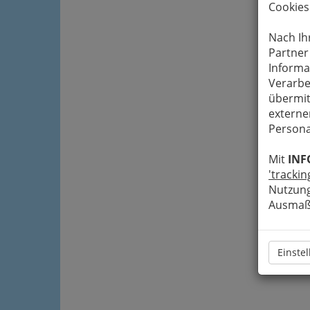
Cookies
Nach Ih
Partner
Informa
Verarbe
übermit
externe
Persona
Mit
INF
'trackin
Nutzung
Ausmaß 
Einste