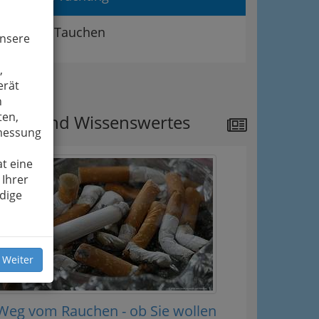
Tauchen
unsere
,
ipps
erät
n
ten,
ews und Wissenswertes
smessung
t eine
 Ihrer
dige
 Weiter
Weg vom Rauchen - ob Sie wollen