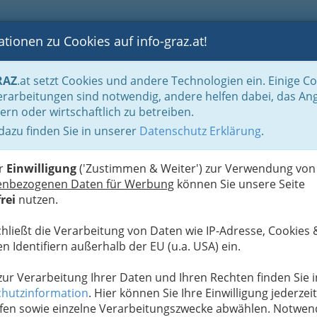
tionen zu Cookies auf info-graz.at!
B
F
G
B
GEN
LOGS
OTOS
ASTRONOMIE
RANCHEN
RAZ
.at setzt Cookies und andere Technologien ein. Einige C
rtarten
Segeln & Yachting
rarbeitungen sind notwendig, andere helfen dabei, das An
ern oder wirtschaftlich zu betreiben.
 dazu finden Sie in unserer
Datenschutz Erklärung
.
W
er
Einwilligung
('Zustimmen & Weiter') zur Verwendung von
enbezogenen Daten für Werbung
können Sie unsere Seite
rei
nutzen.
chließt die Verarbeitung von Daten wie IP-Adresse, Cookies 
n Identifiern außerhalb der EU (u.a. USA) ein.
 zur Verarbeitung Ihrer Daten und Ihren Rechten finden Sie i
hutzinformation
. Hier können Sie Ihre Einwilligung jederzeit
fen sowie einzelne Verarbeitungszwecke abwählen. Notwen