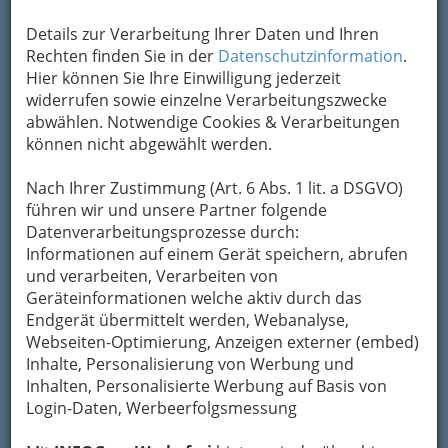
E-Mail
Karte & Routenplaner
Eintrag ändern
Details zur Verarbeitung Ihrer Daten und Ihren
Rechten finden Sie in der
Datenschutzinformation
.
Kategorien
Hier können Sie Ihre Einwilligung jederzeit
widerrufen sowie einzelne Verarbeitungszwecke
abwählen. Notwendige Cookies & Verarbeitungen
2
Bernhard Domian
können nicht abgewählt werden.
Sandgasse 25, 8010 Graz
+43 3512 82866 - 2
Nach Ihrer Zustimmung (Art. 6 Abs. 1 lit. a DSGVO)
führen wir und unsere Partner folgende
E-Mail
Karte & Routenplaner
Datenverarbeitungsprozesse durch:
Eintrag ändern
Informationen auf einem Gerät speichern, abrufen
und verarbeiten, Verarbeiten von
Kategorien
Geräteinformationen welche aktiv durch das
Endgerät übermittelt werden, Webanalyse,
3
Webseiten-Optimierung, Anzeigen externer (embed)
Anna Maria Dorner
Inhalte, Personalisierung von Werbung und
Josefigasse 3, 8020 Graz
Inhalten, Personalisierte Werbung auf Basis von
+43 316 713 767 - 0
Login-Daten, Werbeerfolgsmessung
Karte & Routenplaner
Eintrag ändern