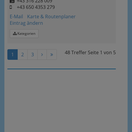
+43 316 228 009
+43 650 4353 279
E-Mail
Karte & Routenplaner
Eintrag ändern
Kategorien
48 Treffer
Seite
1
von
5
1
2
3