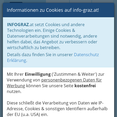
Toggle navi
Suche
Login
Menü
Informationen zu Cookies auf info-graz.at!
Home
Branchen
Freie Berufe
INFOGRAZ
.at setzt Cookies und andere
Steuerberater, Wirtschaftstreuhänder und Bilanzbuchhalter
Technologien ein. Einige Cookies &
Selbständige BuchhalterInnen
Datenverarbeitungen sind notwendig, andere
Nav
helfen dabei, das Angebot zu verbessern oder
Selbständige
wirtschaftlich zu betreiben.
BuchhalterInnen
Details dazu finden Sie in unserer
Datenschutz
Erklärung
.
Bezirksauswahl
Mit Ihrer
Einwilligung
('Zustimmen & Weiter') zur
Verwendung von
personenbezogenen Daten für
Alle Bezirke
Werbung
können Sie unsere Seite
kostenfrei
nutzen.
1
Mag. Elisabeth Binder
Diese schließt die Verarbeitung von Daten wie IP-
Moserhofgasse 4, 8010 Graz
Adresse, Cookies & sonstigen Identifiern außerhalb
+43 676 367 15 47
der EU (u.a. USA) ein.