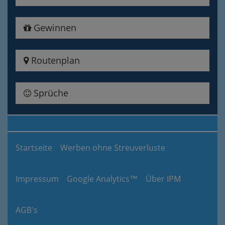
Gewinnen
Routenplan
Sprüche
Startseite
Werben ohne Streuverluste
Impressum
Google Analytics™
Über IPM
AGB's