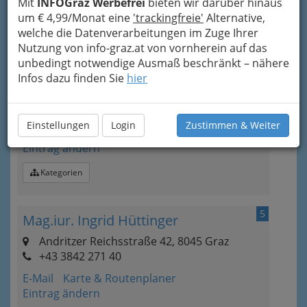
Mit
INFOGraz Werbefrei
bieten wir darüber hinaus
Kategorien
um € 4,99/Monat eine
'trackingfreie'
Alternative,
welche die Datenverarbeitungen im Zuge Ihrer
Nutzung von info-graz.at von vornherein auf das
4
Hans GOGG
unbedingt notwendige Ausmaß beschränkt – nähere
Infos dazu finden Sie
hier
Reininghausstraße 13 a, 8020 Graz
+43 316 586315
+43 316 578602-39
Einstellungen
Login
Zustimmen & Weiter
Webseite
E-Mail
Karte & Routenplaner
Eintrag ändern
Kategorien
5
Mag.iur. Ingrid Hüttinger
Andritzer Reichsstraße 42, 8045 Graz
+43 3842 271 40
E-Mail
Karte & Routenplaner
Eintrag ändern