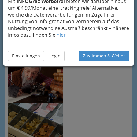
Mit
INFOGraz Werbefrei
bieten wir darüber hinaus
Selbstständigen Buchhalter
ineinander
um € 4,99/Monat eine
'trackingfreie'
Alternative,
vereint und die Kammerzugehörigkeit frei
welche die Datenverarbeitungen im Zuge Ihrer
wählen und jährlich wechseln darf,
Nutzung von info-graz.at von vornherein auf das
sind
Selbstständiger Buchhalter
unbedingt notwendige Ausmaß beschränkt – nähere
und
Buchhalterin
zur Buchhaltung und
Infos dazu finden Sie
hier
Bilanzierung innerhalb gewisser
Umsatzgrenzen berechtigt, nicht jedoch zur
steuerlichen Vertretung im gesamten Ausmaß.
Einstellungen
Login
Zustimmen & Weiter