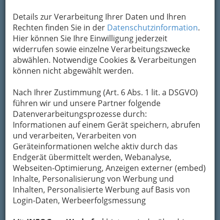
Berufsbezeichnung und um
einen freien Beruf.
Details zur Verarbeitung Ihrer Daten und Ihren
Rechten finden Sie in der
Datenschutzinformation
.
Die Möglichkeit zur Aufnahme dieses Berufs
Hier können Sie Ihre Einwilligung jederzeit
endete am 30. Juni 2008, nach der Einführung
widerrufen sowie einzelne Verarbeitungszwecke
des
Bilanzbuchhaltungsgesetzes
2006.
abwählen. Notwendige Cookies & Verarbeitungen
können nicht abgewählt werden.
Selbstständige Buchhalter und
Buchhalterinnen
gehörten bis 2008 der
Nach Ihrer Zustimmung (Art. 6 Abs. 1 lit. a DSGVO)
Kammer der Wirtschaftstreuhänder (KWT) an.
führen wir und unsere Partner folgende
Wer allerdings die Voraussetzungen für
Datenverarbeitungsprozesse durch:
den
Bilanzbuchhalter nach BibuG
nicht
Informationen auf einem Gerät speichern, abrufen
nachweisen konnte, musste aus der KWT
und verarbeiten, Verarbeiten von
ausscheiden und wurde mit 1. 4. 2008 der
Geräteinformationen welche aktiv durch das
Wirtschaftskammer (WKO) zugeordnet.
Endgerät übermittelt werden, Webanalyse,
Kernkompetenz selbst ausüben und
Webseiten-Optimierung, Anzeigen externer (embed)
Verwaltung outsourcen.
Inhalte, Personalisierung von Werbung und
Inhalten, Personalisierte Werbung auf Basis von
Während der
Bilanzbuchhalter bzw. die
Login-Daten, Werbeerfolgsmessung
Bilanzbuchhalterin
im Wesentlichen die
Aufgaben der
Gewerblichen und der