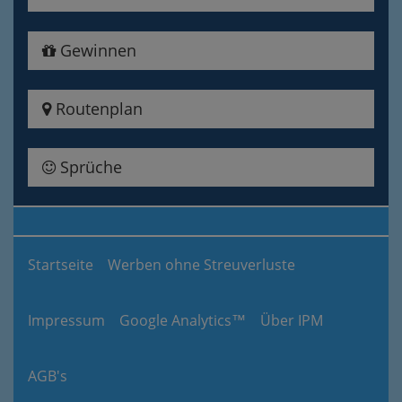
Gewinnen
Routenplan
Sprüche
Startseite
Werben ohne Streuverluste
Impressum
Google Analytics™
Über IPM
AGB's