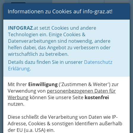
Toggle navi
Suche
Login
Menü
Informationen zu Cookies auf info-graz.at!
Home
Branchen
Gewerbe, Handwerk, Banken
INFOGRAZ
.at setzt Cookies und andere
Information und Consulting
Technologien ein. Einige Cookies &
Fachgruppe Unterneh-mensberatung und Informationstechnologie
Datenverarbeitungen sind notwendig, andere
Selbständiger Buch- halter / Selbständige Buchhalterin
Bilanzbuchhaltung
helfen dabei, das Angebot zu verbessern oder
wirtschaftlich zu betreiben.
Selbständiger Buchhalter /
Details dazu finden Sie in unserer
Datenschutz
Erklärung
.
Selbständige Buchhalterin
Bilanzbuchhaltung
Mit Ihrer
Einwilligung
('Zustimmen & Weiter') zur
Verwendung von
personenbezogenen Daten für
Beim Selbstständigen
Werbung
können Sie unsere Seite
kostenfrei
Buchhalter, bei der
nutzen.
selbstständigen
Diese schließt die Verarbeitung von Daten wie IP-
Buchhalterin (SBH) handelt es
Adresse, Cookies & sonstigen Identifiern außerhalb
sich um eine geschützte
der EU (u.a. USA) ein.