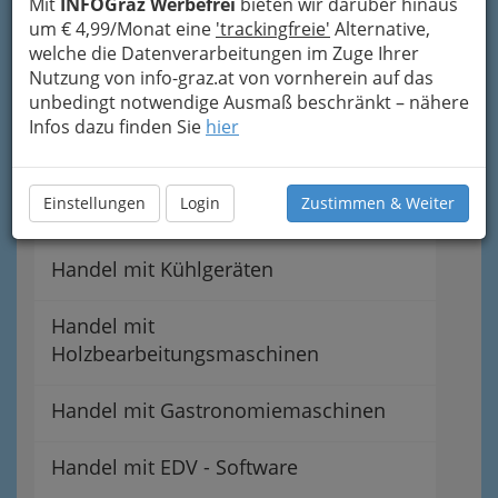
Mit
INFOGraz Werbefrei
bieten wir darüber hinaus
Nähmaschinenhandel
um € 4,99/Monat eine
'trackingfreie'
Alternative,
welche die Datenverarbeitungen im Zuge Ihrer
Landmaschinenhandel
Nutzung von info-graz.at von vornherein auf das
unbedingt notwendige Ausmaß beschränkt – nähere
Infos dazu finden Sie
Handel mit Werkzeugmaschinen
hier
Handel mit technischem &
Einstellungen
Login
Zustimmen & Weiter
industriellem Bedarf
Handel mit Kühlgeräten
Handel mit
Holzbearbeitungsmaschinen
Handel mit Gastronomiemaschinen
Handel mit EDV - Software