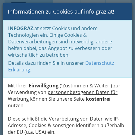
Toggle navi
Suche
Login
Menü
Informationen zu Cookies auf info-graz.at!
Home
Branchen
Einkaufen & Schenken - der Handel
INFOGRAZ
.at setzt Cookies und andere
Handel in Graz
Dinge des täglichen Lebens
Technologien ein. Einige Cookies &
Schuhhandel - Schuhe machen Leute
Datenverarbeitungen sind notwendig, andere
Baumgartner Schuh & Mode
Nav
helfen dabei, das Angebot zu verbessern oder
wirtschaftlich zu betreiben.
GmbH
Details dazu finden Sie in unserer
Datenschutz
Annenstraße 1, 8020 Graz
Erklärung
.
+43 316 713 223
+43 316 710 187
Mit Ihrer
Einwilligung
('Zustimmen & Weiter') zur
Verwendung von
personenbezogenen Daten für
Gutschein
Werbung
können Sie unsere Seite
kostenfrei
nutzen.
Karte
Diese schließt die Verarbeitung von Daten wie IP-
Adresse, Cookies & sonstigen Identifiern außerhalb
Adresse mit Google Maps anschauen
der EU (u.a. USA) ein.