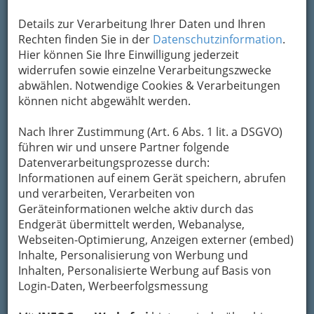
Details zur Verarbeitung Ihrer Daten und Ihren
Kontaktaufnahme
Rechten finden Sie in der
Datenschutzinformation
.
Hier können Sie Ihre Einwilligung jederzeit
Um die Info-Graz Firmen
vor Spam-Mails zu
widerrufen sowie einzelne Verarbeitungszwecke
bewahren
, verwenden wir an dieser Stelle zur
abwählen. Notwendige Cookies & Verarbeitungen
Übermittlung Ihrer Nachricht ein sicheres
können nicht abgewählt werden.
Formular. Ihre Nachricht wird nach dem
Absenden umgehend per Mail an das
Nach Ihrer Zustimmung (Art. 6 Abs. 1 lit. a DSGVO)
Unternehmen Baumgartner Schuh & Mode
führen wir und unsere Partner folgende
GmbH weitergeleitet.
Datenverarbeitungsprozesse durch:
Informationen auf einem Gerät speichern, abrufen
Mein Name
und verarbeiten, Verarbeiten von
Geräteinformationen welche aktiv durch das
Endgerät übermittelt werden, Webanalyse,
Meine Email Adresse
Webseiten-Optimierung, Anzeigen externer (embed)
Inhalte, Personalisierung von Werbung und
Inhalten, Personalisierte Werbung auf Basis von
Login-Daten, Werbeerfolgsmessung
Mein Betreff