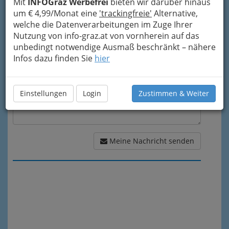
Mit
INFOGraz Werbefrei
bieten wir darüber hinaus
um € 4,99/Monat eine
'trackingfreie'
Alternative,
Meine Nachricht
welche die Datenverarbeitungen im Zuge Ihrer
Nutzung von info-graz.at von vornherein auf das
unbedingt notwendige Ausmaß beschränkt – nähere
Infos dazu finden Sie
hier
Einstellungen
Login
Zustimmen & Weiter
Meine Nachricht senden