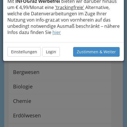
Mit
INFOGraz Werbefrei
bieten wir darüber hinaus
Elektrotechnik
um € 4,99/Monat eine
'trackingfreie'
Alternative,
welche die Datenverarbeitungen im Zuge Ihrer
Nutzung von info-graz.at von vornherein auf das
Installationstechnik in Graz
unbedingt notwendige Ausmaß beschränkt – nähere
und Graz Umgebung
Infos dazu finden Sie
hier
Bauphysiker und Bauphysikerin
Einstellungen
Login
Zustimmen & Weiter
Bautechnik
Bergwesen
Biologie
Chemie
Erdölwesen