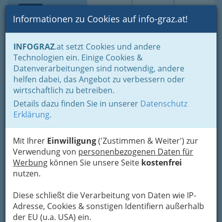
Toggle navi
Suche
Login
Menü
Informationen zu Cookies auf info-graz.at!
Home
Branchen
Gewerbe, Handwerk, Banken
INFOGRAZ
.at setzt Cookies und andere
Information und Consulting
Technische Büros - Ingenieurbüros
Technologien ein. Einige Cookies &
Sonstige Fachgebiete Techn. Büros
Datenverarbeitungen sind notwendig, andere
Mohammed Abdul Kayum
Nav
helfen dabei, das Angebot zu verbessern oder
wirtschaftlich zu betreiben.
Hossin
Details dazu finden Sie in unserer
Datenschutz
Lendplatz 5, 8020 Graz
Erklärung
.
Mit Ihrer
Einwilligung
('Zustimmen & Weiter') zur
Verwendung von
personenbezogenen Daten für
Werbung
können Sie unsere Seite
kostenfrei
Karte
nutzen.
Adresse mit Google Maps anschauen
Diese schließt die Verarbeitung von Daten wie IP-
Adresse, Cookies & sonstigen Identifiern außerhalb
der EU (u.a. USA) ein.