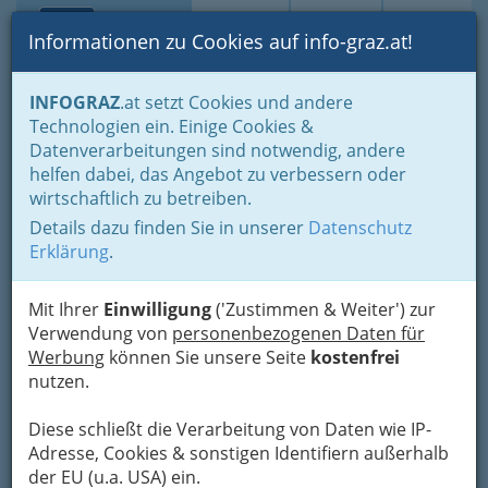
Toggle navi
Suche
Login
Menü
Informationen zu Cookies auf info-graz.at!
Home
Branchen
Notdienste für (fast) alle Fälle
INFOGRAZ
.at setzt Cookies und andere
Soziale Dienste
Technologien ein. Einige Cookies &
Frauenhaus Graz
Datenverarbeitungen sind notwendig, andere
helfen dabei, das Angebot zu verbessern oder
Postfach 30, 8018 Graz
wirtschaftlich zu betreiben.
+43 316 429 900 - 0
Details dazu finden Sie in unserer
Datenschutz
+43 316 429 900 - 18
Erklärung
.
Mit Ihrer
Einwilligung
('Zustimmen & Weiter') zur
Verwendung von
personenbezogenen Daten für
Karte
Werbung
können Sie unsere Seite
kostenfrei
nutzen.
Adresse mit Google Maps anschauen
Diese schließt die Verarbeitung von Daten wie IP-
Adresse, Cookies & sonstigen Identifiern außerhalb
der EU (u.a. USA) ein.