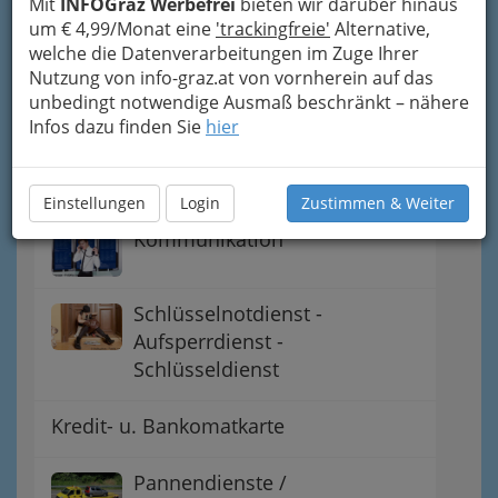
Mit
INFOGraz Werbefrei
bieten wir darüber hinaus
Ärztenotdienst - Tel.: 141
um € 4,99/Monat eine
'trackingfreie'
Alternative,
welche die Datenverarbeitungen im Zuge Ihrer
Nutzung von info-graz.at von vornherein auf das
Apothekennotdienst
unbedingt notwendige Ausmaß beschränkt – nähere
Infos dazu finden Sie
hier
Welche Zahnarztpraxis ist im
Dienst?
Einstellungen
Login
Zustimmen & Weiter
Kommunikation
Schlüsselnotdienst -
Aufsperrdienst -
Schlüsseldienst
Kredit- u. Bankomatkarte
Pannendienste /