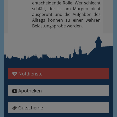
entscheidende Rolle. Wer schlecht
schläft, der ist am Morgen nicht
ausgeruht und die Aufgaben des
Alltags können zu einer wahren
Belastungsprobe werden.
Notdienste
Apotheken
Gutscheine