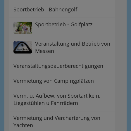
Sportbetrieb - Bahnengolf
Sportbetrieb - Golfplatz
Veranstaltung und Betrieb von
Messen
Veranstaltungsdauerberechtigungen
Vermietung von Campingplätzen
Verm. u. Aufbew. von Sportartikeln,
Liegestühlen u Fahrrädern
Vermietung und Vercharterung von
Yachten