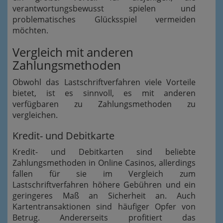
verantwortungsbewusst spielen und
problematisches Glücksspiel vermeiden
möchten.
Vergleich mit anderen
Zahlungsmethoden
Obwohl das Lastschriftverfahren viele Vorteile
bietet, ist es sinnvoll, es mit anderen
verfügbaren zu Zahlungsmethoden zu
vergleichen.
Kredit- und Debitkarte
Kredit- und Debitkarten sind beliebte
Zahlungsmethoden in Online Casinos, allerdings
fallen für sie im Vergleich zum
Lastschriftverfahren höhere Gebühren und ein
geringeres Maß an Sicherheit an. Auch
Kartentransaktionen sind häufiger Opfer von
Betrug. Andererseits profitiert das