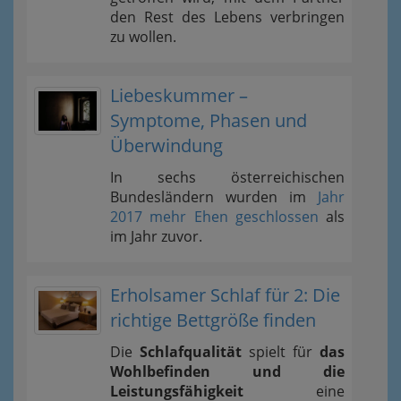
den Rest des Lebens verbringen
zu wollen.
Liebeskummer –
Symptome, Phasen und
Überwindung
In sechs österreichischen
Bundesländern wurden im
Jahr
2017 mehr Ehen geschlossen
als
im Jahr zuvor.
Erholsamer Schlaf für 2: Die
richtige Bettgröße finden
Die
Schlafqualität
spielt für
das
Wohlbefinden und die
Leistungsfähigkeit
eine