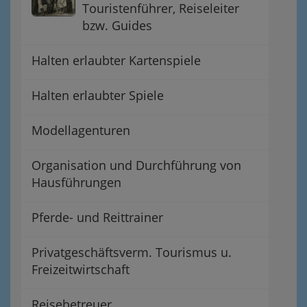
Touristenführer, Reiseleiter
bzw. Guides
Halten erlaubter Kartenspiele
Halten erlaubter Spiele
Modellagenturen
Organisation und Durchführung von
Hausführungen
Pferde- und Reittrainer
Privatgeschäftsverm. Tourismus u.
Freizeitwirtschaft
Reisebetreuer