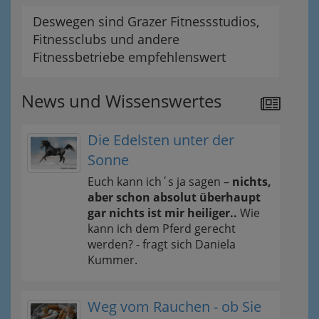
Deswegen sind Grazer Fitnessstudios,
Fitnessclubs und andere
Fitnessbetriebe empfehlenswert
News und Wissenswertes
Die Edelsten unter der
Sonne
Euch kann ich´s ja sagen –
nichts,
aber schon absolut überhaupt
gar nichts ist mir heiliger..
Wie
kann ich dem Pferd gerecht
werden? - fragt sich Daniela
Kummer.
Weg vom Rauchen - ob Sie