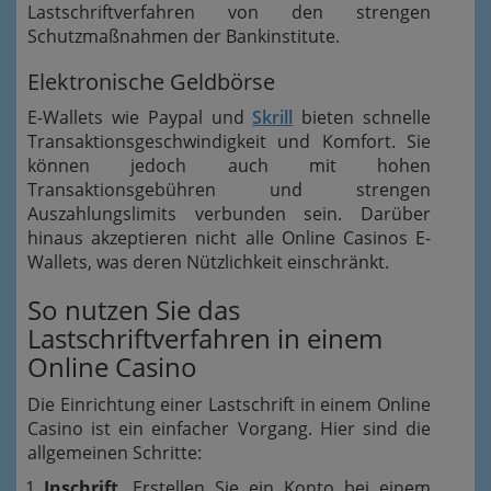
Lastschriftverfahren von den strengen
Schutzmaßnahmen der Bankinstitute.
Elektronische Geldbörse
E-Wallets wie Paypal und
Skrill
bieten schnelle
Transaktionsgeschwindigkeit und Komfort. Sie
können jedoch auch mit hohen
Transaktionsgebühren und strengen
Auszahlungslimits verbunden sein. Darüber
hinaus akzeptieren nicht alle Online Casinos E-
Wallets, was deren Nützlichkeit einschränkt.
So nutzen Sie das
Lastschriftverfahren in einem
Online Casino
Die Einrichtung einer Lastschrift in einem Online
Casino ist ein einfacher Vorgang. Hier sind die
allgemeinen Schritte:
Inschrift
. Erstellen Sie ein Konto bei einem