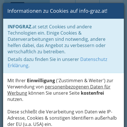
Toggle navi
Suche
Login
Menü
Informationen zu Cookies auf info-graz.at!
Home
Branchen
Tourismus & Freizeitwirtschaft
INFOGRAZ
.at setzt Cookies und andere
Freizeitbetriebe
Sportbetrieb - Tennis, Badminton und Squash
Technologien ein. Einige Cookies &
Peter Pokorny -
Datenverarbeitungen sind notwendig, andere
helfen dabei, das Angebot zu verbessern oder
Tennisanlagen KG.
wirtschaftlich zu betreiben.
Details dazu finden Sie in unserer
Datenschutz
Martinhofstraße 13, 8054 Graz-Straßgang
Erklärung
.
+43 316 281 6550
Mit Ihrer
Einwilligung
('Zustimmen & Weiter') zur
Verwendung von
personenbezogenen Daten für
Werbung
können Sie unsere Seite
kostenfrei
Karte
nutzen.
Adresse mit Google Maps anschauen
Diese schließt die Verarbeitung von Daten wie IP-
Adresse, Cookies & sonstigen Identifiern außerhalb
der EU (u.a. USA) ein.