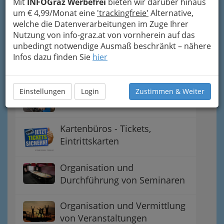
Mit
INFOGraz Werbefrei
bieten wir darüber hinaus
Arbeitsvermittlung
um € 4,99/Monat eine
'trackingfreie'
Alternative,
eingeschränkt auf
welche die Datenverarbeitungen im Zuge Ihrer
Dienstverträge für Künstler
Nutzung von info-graz.at von vornherein auf das
unbedingt notwendige Ausmaß beschränkt – nähere
Infos dazu finden Sie
Fitnessbetriebe - Fitnesscenter
hier
Einstellungen
Login
Zustimmen & Weiter
Fitnessstudios
Kartenbüros - Tickets,
Eintrittskarten
Organisation und
Durchführung von Seminaren
Organisation und Vermittlung
von Veranstaltungen