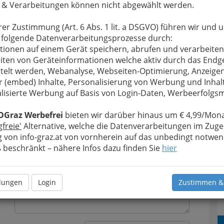
 & Verarbeitungen können nicht abgewählt werden.
rer Zustimmung (Art. 6 Abs. 1 lit. a DSGVO) führen wir und 
 folgende Datenverarbeitungsprozesse durch:
tionen auf einem Gerät speichern, abrufen und verarbeiten
iten von Geräteinformationen welche aktiv durch das Endg
u bewahren
, verwenden wir an dieser Stelle zur
telt werden, Webanalyse, Webseiten-Optimierung, Anzeige
Formular. Ihre Nachricht wird nach dem Absenden
r (embed) Inhalte, Personalisierung von Werbung und Inhal
gelbert Wallenböck - Facharzt für Chirurgie und
lisierte Werbung auf Basis von Login-Daten, Werbeerfolg
Meine Nachricht
OGraz Werbefrei
bieten wir darüber hinaus um € 4,99/Mona
gfreie'
Alternative, welche die Datenverarbeitungen im Zuge
 von info-graz.at von vornherein auf das unbedingt notwen
beschränkt – nähere Infos dazu finden Sie
hier
llungen
Login
Zustimmen &