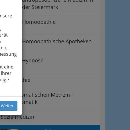
der Steiermark
unsere
Homöopathie
,
erät
Homöopathische Apotheken
n
ten,
smessung
Hypnose
t eine
 Ihrer
Osteopathie
dige
Psychosomatischen Medizin -
Psychosomatik
 Weiter
Sozialmedizin