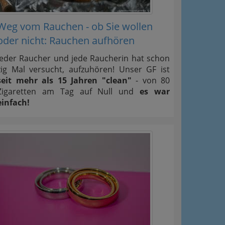
Weg vom Rauchen - ob Sie wollen
oder nicht: Rauchen aufhören
Jeder Raucher und jede Raucherin hat schon
zig Mal versucht, aufzuhören! Unser GF ist
seit mehr als 15 Jahren "clean"
- von 80
Zigaretten am Tag auf Null und
es war
einfach!