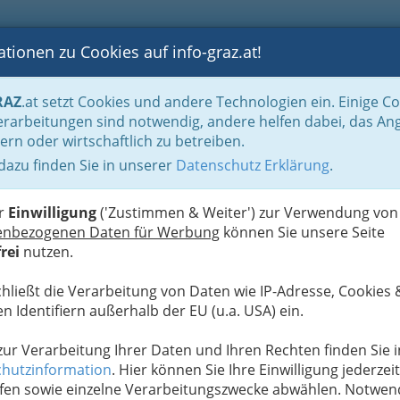
tionen zu Cookies auf info-graz.at!
B
F
G
B
GEN
LOGS
OTOS
ASTRONOMIE
RANCHEN
RAZ
.at setzt Cookies und andere Technologien ein. Einige C
Spezialgebiete & Alternatives
Sportmedizin
rarbeitungen sind notwendig, andere helfen dabei, das An
ern oder wirtschaftlich zu betreiben.
Facharzt für Chirurgie und
 dazu finden Sie in unserer
Datenschutz Erklärung
.
M
A
er
Einwilligung
('Zustimmen & Weiter') zur Verwendung von
enbezogenen Daten für Werbung
können Sie unsere Seite
rei
nutzen.
chließt die Verarbeitung von Daten wie IP-Adresse, Cookies 
n Identifiern außerhalb der EU (u.a. USA) ein.
 zur Verarbeitung Ihrer Daten und Ihren Rechten finden Sie i
hutzinformation
. Hier können Sie Ihre Einwilligung jederzeit
fen sowie einzelne Verarbeitungszwecke abwählen. Notwen