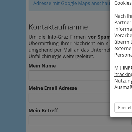
Cookies
Adresse mit Google Maps anschauen
Nach Ih
Partner
Kontaktaufnahme
Informa
Verarbe
Um die Info-Graz Firmen
vor Spam-Mails z
übermit
Übermittlung Ihrer Nachricht ein sicheres 
externe
umgehend per Mail an das Unternehmen Dr. En
Persona
Unfallchirurgie weitergeleitet.
Mein Name
Mit
INF
'trackin
Nutzung
Ausmaß 
Meine Email Adresse
Einste
Mein Betreff