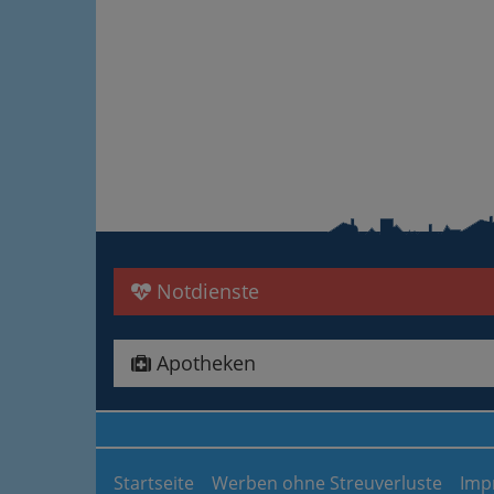
Notdienste
Apotheken
Startseite
Werben ohne Streuverluste
Imp