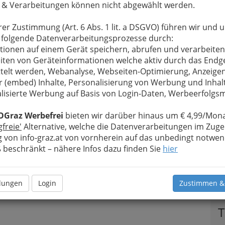
 & Verarbeitungen können nicht abgewählt werden.
rer Zustimmung (Art. 6 Abs. 1 lit. a DSGVO) führen wir und 
 folgende Datenverarbeitungsprozesse durch:
tionen auf einem Gerät speichern, abrufen und verarbeiten
iten von Geräteinformationen welche aktiv durch das Endg
telt werden, Webanalyse, Webseiten-Optimierung, Anzeige
r (embed) Inhalte, Personalisierung von Werbung und Inhal
lisierte Werbung auf Basis von Login-Daten, Werbeerfolg
OGraz Werbefrei
bieten wir darüber hinaus um € 4,99/Mona
gfreie'
Alternative, welche die Datenverarbeitungen im Zuge
 von info-graz.at von vornherein auf das unbedingt notwen
beschränkt – nähere Infos dazu finden Sie
hier
llungen
Login
Zustimmen &
T