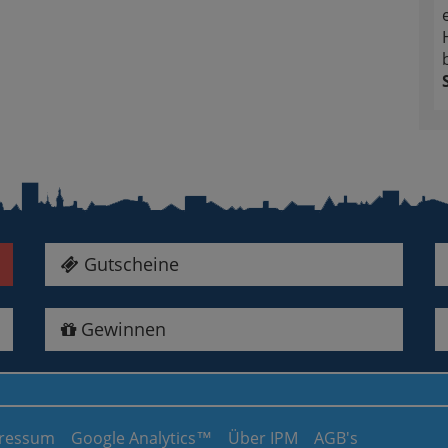
Gutscheine
Gewinnen
ressum
Google Analytics™
Über IPM
AGB's