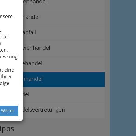
Rauhwarenhandel
unsere
Rohhauthandel
,
Schlachtabfall
erät
n
Schlachtviehhandel
ten,
smessung
Schweinehandel
t eine
 Ihrer
Stechviehhandel
dige
Viehhandel
Viehhandelsvertretungen
 Weiter
ipps