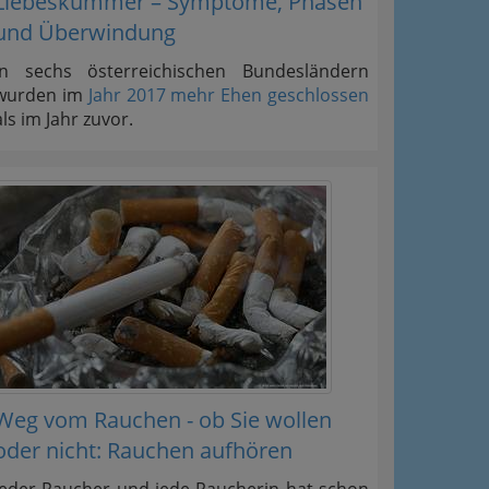
Liebeskummer – Symptome, Phasen
und Überwindung
In sechs österreichischen Bundesländern
wurden im
Jahr 2017 mehr Ehen geschlossen
als im Jahr zuvor.
Weg vom Rauchen - ob Sie wollen
oder nicht: Rauchen aufhören