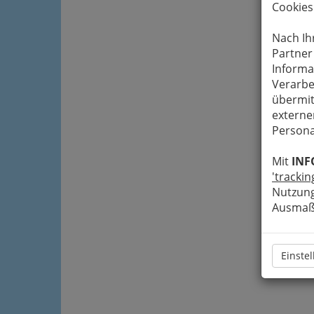
Cookies
Nach Ih
Partner
Informa
Verarbe
übermit
externe
Persona
Mit
INF
'trackin
Nutzung
Ausmaß 
Einste