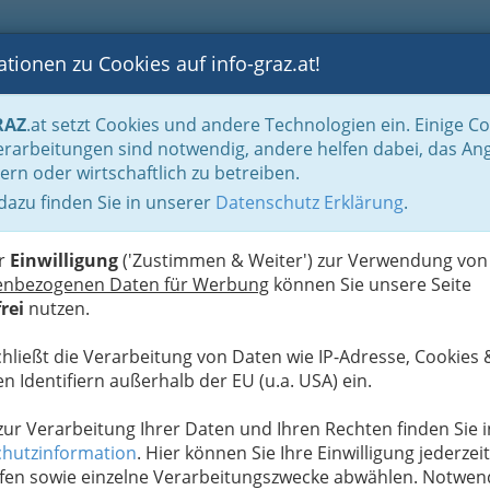
tionen zu Cookies auf info-graz.at!
B
F
G
B
GEN
LOGS
OTOS
ASTRONOMIE
RANCHEN
RAZ
.at setzt Cookies und andere Technologien ein. Einige C
Handel in Graz
Spezielles Einkaufen und Schenken
Viehhandel und Fleisch
rarbeitungen sind notwendig, andere helfen dabei, das An
ern oder wirtschaftlich zu betreiben.
 dazu finden Sie in unserer
Datenschutz Erklärung
.
N
er
Einwilligung
('Zustimmen & Weiter') zur Verwendung von
enbezogenen Daten für Werbung
können Sie unsere Seite
rei
nutzen.
chließt die Verarbeitung von Daten wie IP-Adresse, Cookies 
n Identifiern außerhalb der EU (u.a. USA) ein.
 zur Verarbeitung Ihrer Daten und Ihren Rechten finden Sie i
hutzinformation
. Hier können Sie Ihre Einwilligung jederzeit
fen sowie einzelne Verarbeitungszwecke abwählen. Notwen