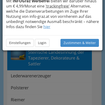
Mit
INFOGraz Werbefrei
bieten wir darüber hinaus
Belägeverspannen
um € 4,99/Monat eine
'trackingfreie'
Alternative,
welche die Datenverarbeitungen im Zuge Ihrer
Sonstige
Nutzung von info-graz.at von vornherein auf das
unbedingt notwendige Ausmaß beschränkt – nähere
Infos dazu finden Sie
hier
Bettfedernreiniger
Bettwarenerzeuger
Einstellungen
Login
Zustimmen & Weiter
Steirische Landesinnung der
Tapezierer, Dekorateure &
Sattler
Lederwarenerzeuger
Polsterer
Riemer